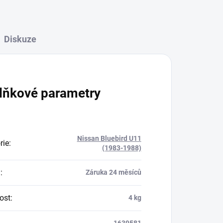
Diskuze
lňkové parametry
Nissan Bluebird U11
rie
:
(1983-1988)
a
:
Záruka 24 měsíců
ost
:
4 kg