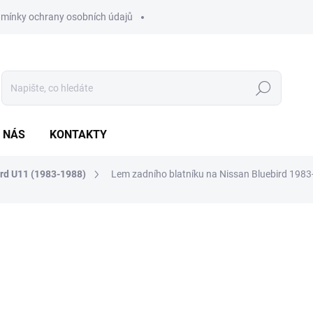
mínky ochrany osobních údajů
Hledat
 NÁS
KONTAKTY
ird U11 (1983-1988)
Lem zadního blatníku na Nissan Bluebird 1983
ocení
1 850 Kč
1 528,93 Kč bez DPH
Měrná
SKLADEM