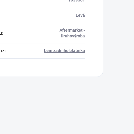
1639581
:
Levá
Aftermarket -
u
:
Druhovýroba
oží
:
Lem zadního blatníku