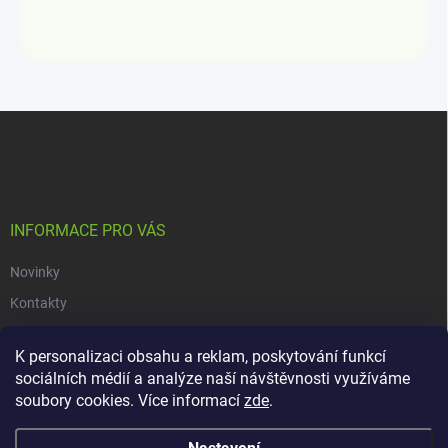
Z
á
p
a
t
í
INFORMACE PRO VÁS
Novinky
Kontakty
Obchodní podmínky
K personalizaci obsahu a reklam, poskytování funkcí
Podmínky ochrany osobních údajů
sociálních médií a analýze naší návštěvnosti využíváme
soubory cookies. Více informací
zde
.
Copyright 2026
dacars.cz
. Všechna práva vyhrazena.
Upravit nastavení