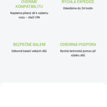
e
OVĚŘÍME
RYCHLÁ EXPEDICE
KOMPATIBILITU
m
Odesíláme do 24 hodin
Najdeme přesný díl k vašemu
o
vozu – stačí VIN
b
c
h
o
BEZPEČNÉ BALENÍ
ODBORNÁ PODPORA
d
Odborné balení velkých dílů
Rychlá technická pomoc při
ě
výběru dílů