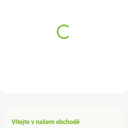
SKLADEM
SKLADEM
Pravý přední blatník
Pravý přední blatník
Škoda Fabia 1 / 00-07
Škoda Octavia 1 / 98-10
1 050 Kč
1 090 Kč
Detail
Detail
Vítejte v našem obchodě