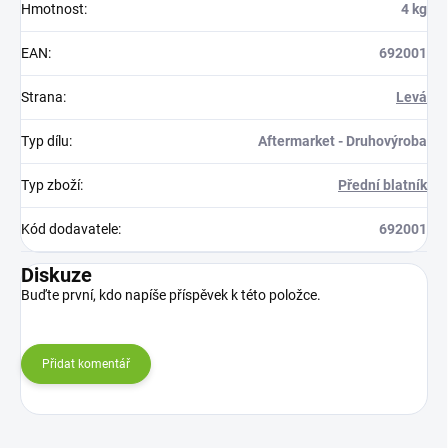
Hmotnost
:
4 kg
EAN
:
692001
Strana
:
Levá
Typ dílu
:
Aftermarket - Druhovýroba
Typ zboží
:
Přední blatník
Kód dodavatele
:
692001
Diskuze
Buďte první, kdo napíše příspěvek k této položce.
Přidat komentář