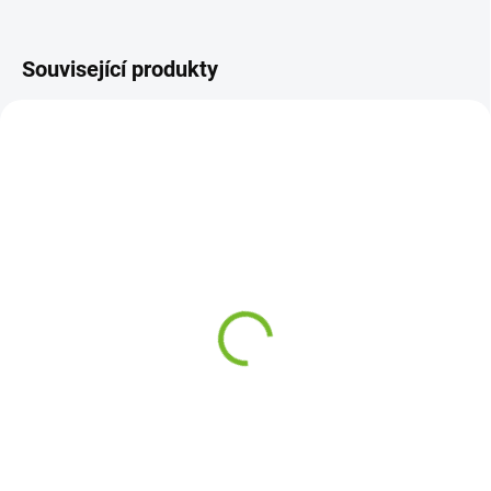
Související produkty
SKLADEM
SKLADEM
Pravý přední blatník
Pravé zadní světlo Škoda
Škoda Octavia 1 / 98-10
Octavia I / 1996-2010
1 090 Kč
899 Kč
Detail
Do košíku