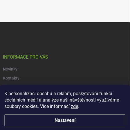
Z
á
p
a
t
í
INFORMACE PRO VÁS
Novinky
Kontakty
Obchodní podmínky
K personalizaci obsahu a reklam, poskytování funkcí
Podmínky ochrany osobních údajů
sociálních médií a analýze naší návštěvnosti využíváme
soubory cookies. Více informací
zde
.
Copyright 2026
dacars.cz
. Všechna práva vyhrazena.
Upravit nastavení
Nastavení
cookies