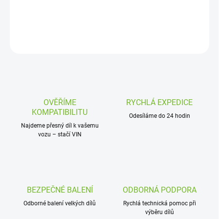
DETAILNÍ INFORMACE
ZEPTAT SE
OVĚŘÍME
RYCHLÁ EXPEDICE
KOMPATIBILITU
Odesíláme do 24 hodin
Najdeme přesný díl k vašemu
vozu – stačí VIN
BEZPEČNÉ BALENÍ
ODBORNÁ PODPORA
Odborné balení velkých dílů
Rychlá technická pomoc při
výběru dílů