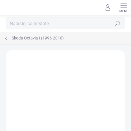
Přejít
na
obsah
Hledat
Škoda Octavia I (1996-2010)
Neohodnoceno
Podrobnosti hodnocení
ZNAČKA:
AGB