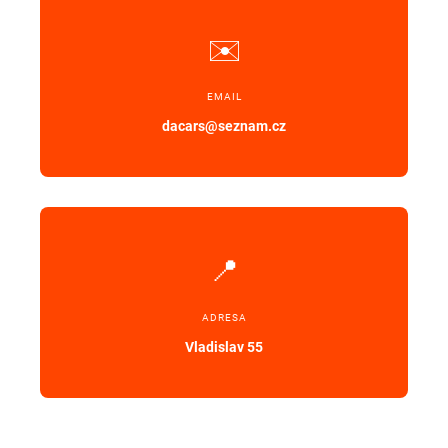
✉️
EMAIL
dacars@seznam.cz
📍
ADRESA
Vladislav 55