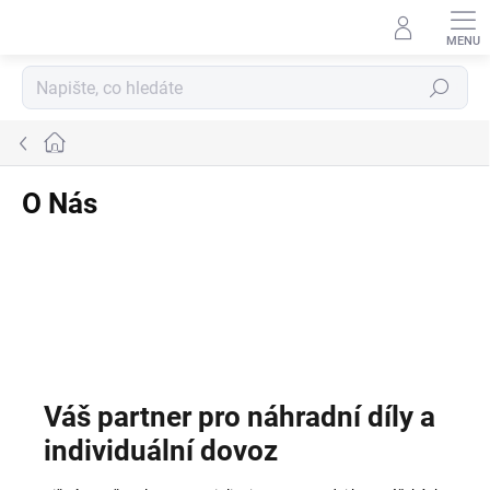
Přejít
na
obsah
Hledat
Domů
O Nás
Váš partner pro náhradní díly a
individuální dovoz