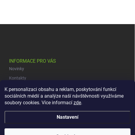
Z
á
p
a
t
í
INFORMACE PRO VÁS
Novinky
Kontakty
Obchodní podmínky
K personalizaci obsahu a reklam, poskytování funkcí
sociálních médií a analýze naší návštěvnosti využíváme
Podmínky ochrany osobních údajů
soubory cookies. Více informací
zde
.
Copyright 2026
dacars.cz
. Všechna práva vyhrazena.
Upravit
Nastavení
nastavení cookies
Vytvořil Shoptet