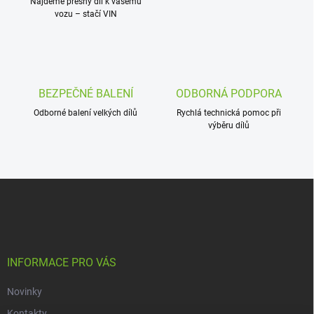
Najdeme přesný díl k vašemu
v
vozu – stačí VIN
ý
p
i
s
u
BEZPEČNÉ BALENÍ
ODBORNÁ PODPORA
Odborné balení velkých dílů
Rychlá technická pomoc při
výběru dílů
Z
á
p
a
t
í
INFORMACE PRO VÁS
Novinky
Kontakty