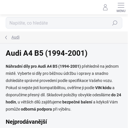
Přejít
na
obsah
Hledat
Audi
Audi A4 B5 (1994-2001)
Náhradní díly pro Audi A4 B5 (1994-2001)
přehledně na jednom
místě. Vyberte si díly pro běžnou údržbu i opravy a snadno
dohledáte správné provedení podle specifikace Vašeho vozu.
Pokud si nejste jistí kompatibilitou, ověříme ji podle
VIN kódu
a
doporučíme přesný díl. Skladové položky obvykle odesíláme
do 24
hodin
, u větších dílů zajišťujeme
bezpečné balení
a kdykoli Vám
pomůže
odborná podpora
při výběru.
Nejprodávanější