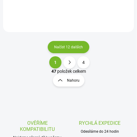
Do košíku
Do košíku
Načíst 12 dalších
1
4
O
S
v
t
47
položek celkem
l
r
Nahoru
á
á
d
n
a
k
c
o
í
p
v
r
á
v
OVĚŘÍME
RYCHLÁ EXPEDICE
n
k
KOMPATIBILITU
í
Odesíláme do 24 hodin
y