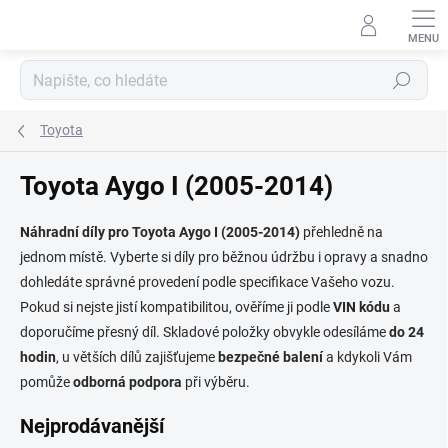
Přejít
na
obsah
Hledat
Toyota
Toyota Aygo I (2005-2014)
Náhradní díly pro Toyota Aygo I (2005-2014)
přehledně na
jednom místě. Vyberte si díly pro běžnou údržbu i opravy a snadno
dohledáte správné provedení podle specifikace Vašeho vozu.
Pokud si nejste jistí kompatibilitou, ověříme ji podle
VIN kódu
a
doporučíme přesný díl. Skladové položky obvykle odesíláme
do 24
hodin
, u větších dílů zajišťujeme
bezpečné balení
a kdykoli Vám
pomůže
odborná podpora
při výběru.
Nejprodávanější