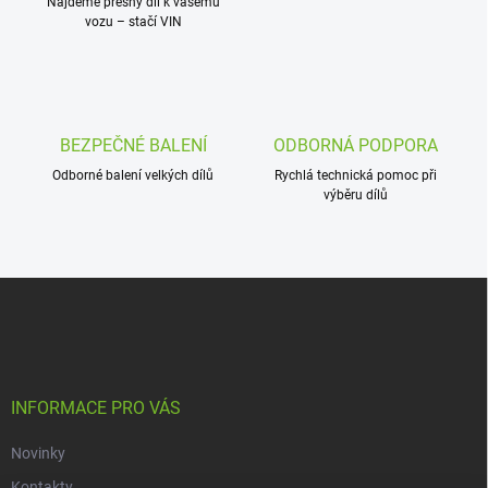
Najdeme přesný díl k vašemu
v
vozu – stačí VIN
ý
p
i
s
u
BEZPEČNÉ BALENÍ
ODBORNÁ PODPORA
Odborné balení velkých dílů
Rychlá technická pomoc při
výběru dílů
Z
á
p
a
t
í
INFORMACE PRO VÁS
Novinky
Kontakty