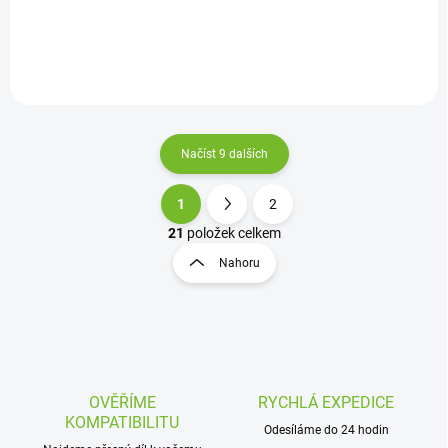
Do košíku
Do košíku
Načíst 9 dalších
1
2
O
S
v
t
21
položek celkem
l
r
Nahoru
á
á
d
n
a
k
c
o
í
p
v
r
á
v
OVĚŘÍME
RYCHLÁ EXPEDICE
n
k
KOMPATIBILITU
í
Odesíláme do 24 hodin
y