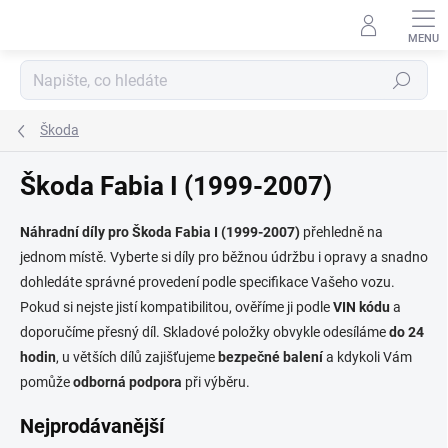
Přejít
na
obsah
Hledat
Škoda
Škoda Fabia I (1999-2007)
Náhradní díly pro Škoda Fabia I (1999-2007)
přehledně na
jednom místě. Vyberte si díly pro běžnou údržbu i opravy a snadno
dohledáte správné provedení podle specifikace Vašeho vozu.
Pokud si nejste jistí kompatibilitou, ověříme ji podle
VIN kódu
a
doporučíme přesný díl. Skladové položky obvykle odesíláme
do 24
hodin
, u větších dílů zajišťujeme
bezpečné balení
a kdykoli Vám
pomůže
odborná podpora
při výběru.
Nejprodávanější