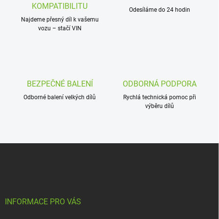
n
k
KOMPATIBILITU
í
Odesíláme do 24 hodin
y
Najdeme přesný díl k vašemu
v
vozu – stačí VIN
ý
p
i
s
u
BEZPEČNÉ BALENÍ
ODBORNÁ PODPORA
Odborné balení velkých dílů
Rychlá technická pomoc při
výběru dílů
Z
á
p
a
t
í
INFORMACE PRO VÁS