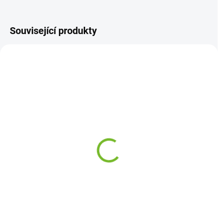
Související produkty
SKLADEM
SKLADEM
Levá zadní ochranná
Pravé zadní světlo VW
lišta dveří VW Caddy /
Caddy / 2004-2020
2004-2020
1 248 Kč
336 Kč
Do košíku
Do košíku