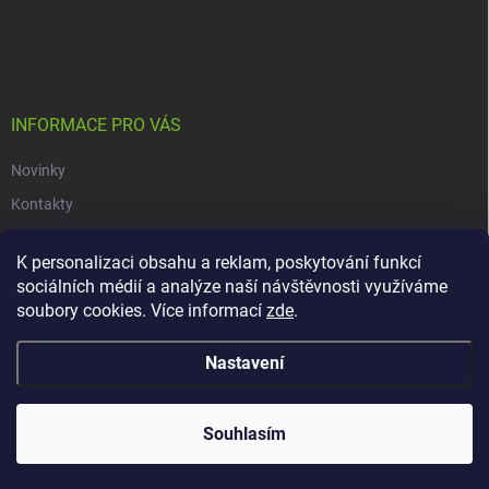
Z
á
p
a
t
í
INFORMACE PRO VÁS
Novinky
Kontakty
Obchodní podmínky
K personalizaci obsahu a reklam, poskytování funkcí
Podmínky ochrany osobních údajů
sociálních médií a analýze naší návštěvnosti využíváme
soubory cookies. Více informací
zde
.
Copyright 2026
dacars.cz
. Všechna práva vyhrazena.
Upravit nastavení
Nastavení
cookies
Vytvořil Shoptet
Souhlasím