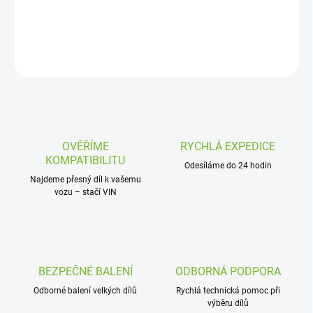
DETAILNÍ INFORMACE
ZEPTAT SE
OVĚŘÍME
RYCHLÁ EXPEDICE
KOMPATIBILITU
Odesíláme do 24 hodin
Najdeme přesný díl k vašemu
vozu – stačí VIN
BEZPEČNÉ BALENÍ
ODBORNÁ PODPORA
Odborné balení velkých dílů
Rychlá technická pomoc při
výběru dílů