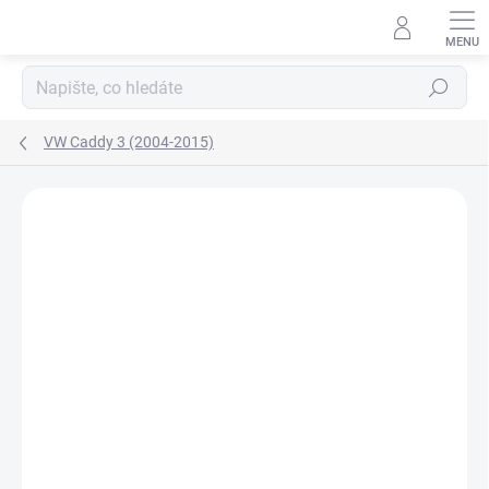
Přejít
na
obsah
Hledat
VW Caddy 3 (2004-2015)
Neohodnoceno
Podrobnosti hodnocení
ZNAČKA:
AGB