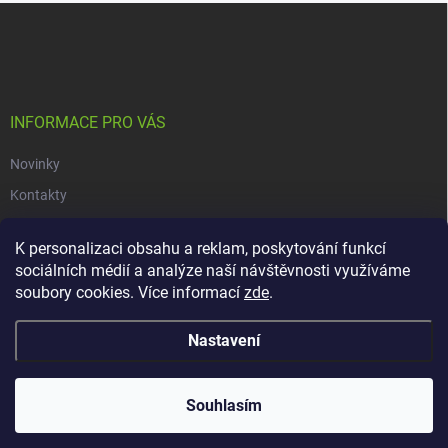
Z
á
p
a
t
í
INFORMACE PRO VÁS
Novinky
Kontakty
Obchodní podmínky
K personalizaci obsahu a reklam, poskytování funkcí
Podmínky ochrany osobních údajů
sociálních médií a analýze naší návštěvnosti využíváme
soubory cookies. Více informací
zde
.
Copyright 2026
dacars.cz
. Všechna práva vyhrazena.
Upravit nastavení
Nastavení
cookies
Vytvořil Shoptet
Souhlasím