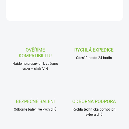
DETAILNÍ INFORMACE
ZEPTAT SE
OVĚŘÍME
RYCHLÁ EXPEDICE
KOMPATIBILITU
Odesíláme do 24 hodin
Najdeme přesný díl k vašemu
vozu – stačí VIN
BEZPEČNÉ BALENÍ
ODBORNÁ PODPORA
Odborné balení velkých dílů
Rychlá technická pomoc při
výběru dílů