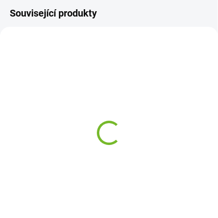
Související produkty
SKLADEM
SKLADEM
Levé přední směrové
Kompletní práh na Audi
světlo Audi 100 C3 /
100 C3 1982-1991 /
1982-1991
Pravá
113 Kč
1 717 Kč
Do košíku
Do košíku