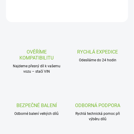
DETAILNÍ INFORMACE
ZEPTAT SE
OVĚŘÍME
RYCHLÁ EXPEDICE
KOMPATIBILITU
Odesíláme do 24 hodin
Najdeme přesný díl k vašemu
vozu – stačí VIN
BEZPEČNÉ BALENÍ
ODBORNÁ PODPORA
Odborné balení velkých dílů
Rychlá technická pomoc při
výběru dílů