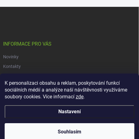
Z
á
p
a
t
í
INFORMACE PRO VÁS
Novinky
Kontakty
Obchodní podmínky
K personalizaci obsahu a reklam, poskytování funkcí
Podmínky ochrany osobních údajů
sociálních médií a analýze naší návštěvnosti využíváme
soubory cookies. Více informací
zde
.
Copyright 2026
dacars.cz
. Všechna práva vyhrazena.
Upravit nastavení
Nastavení
cookies
Vytvořil Shoptet
Souhlasím