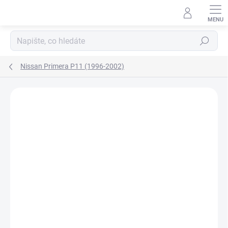
Přejít
na
obsah
Hledat
Nissan Primera P11 (1996-2002)
Neohodnoceno
Podrobnosti hodnocení
ZNAČKA:
AGB