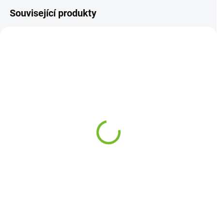
Související produkty
SKLADEM
SKLADEM
Levé přední směrové
Levé přední směrové
světlo Nissan Primera /
světlo Nissan Primera /
1996-2001
1996-2001
269 Kč
249 Kč
Do košíku
Do košíku