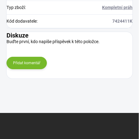
Typ zboží
:
Kompletní práh
Kód dodavatele
:
7424411K
Diskuze
Buďte první, kdo napíše příspěvek k této položce.
Přidat komentář
Z
á
p
a