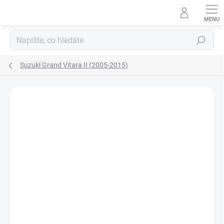
Přejít
na
obsah
Hledat
Suzuki Grand Vitara II (2005-2015)
Neohodnoceno
Podrobnosti hodnocení
ZNAČKA:
KLOKKERHOLM