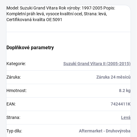
Model: Suzuki Grand Vitara Rok výroby: 1997-2005 Popis:
Kompletní práh levá, vysoce kvalitní ocel, Strana: levá,
Certifikovaná kvalita OE:5091
Doplňkové parametry
Kategorie
:
Suzuki Grand Vitara II (2005-2015)
Záruka
:
Záruka 24 měsíců
Hmotnost
:
8.2 kg
EAN
:
7424411K
Strana
:
Levá
Typ dílu
:
Aftermarket - Druhovýroba