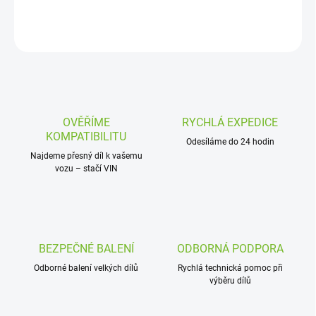
DETAILNÍ INFORMACE
ZEPTAT SE
OVĚŘÍME
RYCHLÁ EXPEDICE
KOMPATIBILITU
Odesíláme do 24 hodin
Najdeme přesný díl k vašemu
vozu – stačí VIN
BEZPEČNÉ BALENÍ
ODBORNÁ PODPORA
Odborné balení velkých dílů
Rychlá technická pomoc při
výběru dílů