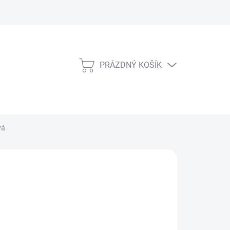
PRÁZDNÝ KOŠÍK
NÁKUPNÍ
KOŠÍK
vá