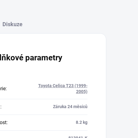
Diskuze
lňkové parametry
Toyota Celica T23 (1999-
rie
:
2005)
a
:
Záruka 24 měsíců
ost
:
8.2 kg