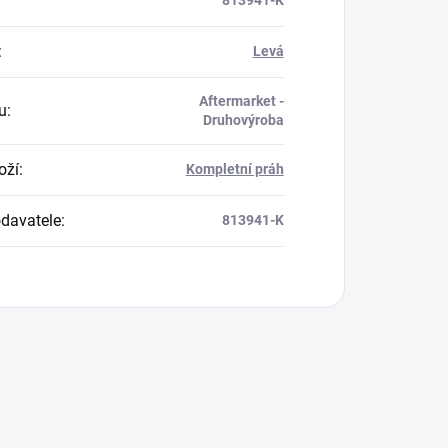
813941-K
:
Levá
Aftermarket -
u
:
Druhovýroba
oží
:
Kompletní práh
davatele
:
813941-K