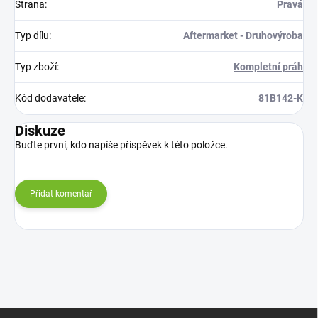
Strana
:
Pravá
Typ dílu
:
Aftermarket - Druhovýroba
Typ zboží
:
Kompletní práh
Kód dodavatele
:
81B142-K
Diskuze
Buďte první, kdo napíše příspěvek k této položce.
Přidat komentář
Z