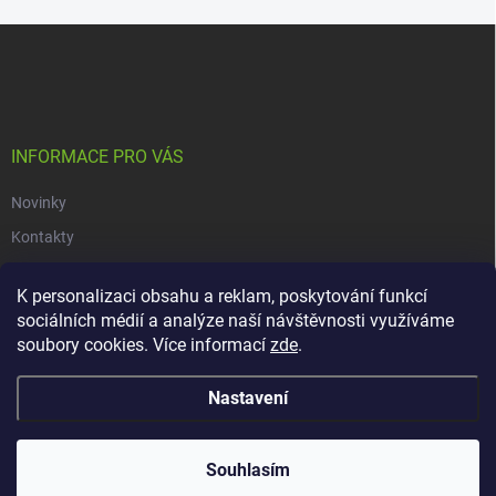
Z
á
p
a
t
í
INFORMACE PRO VÁS
Novinky
Kontakty
Obchodní podmínky
K personalizaci obsahu a reklam, poskytování funkcí
Podmínky ochrany osobních údajů
sociálních médií a analýze naší návštěvnosti využíváme
soubory cookies. Více informací
zde
.
Copyright 2026
dacars.cz
. Všechna práva vyhrazena.
Upravit nastavení
Nastavení
cookies
Vytvořil Shoptet
Souhlasím