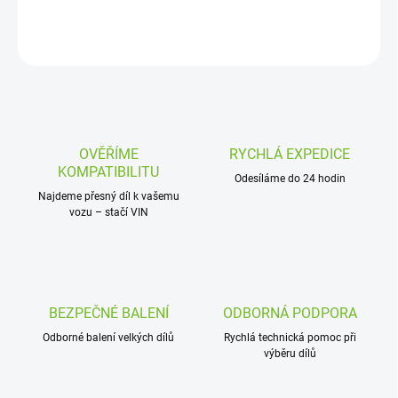
DETAILNÍ INFORMACE
ZEPTAT SE
OVĚŘÍME
RYCHLÁ EXPEDICE
KOMPATIBILITU
Odesíláme do 24 hodin
Najdeme přesný díl k vašemu
vozu – stačí VIN
BEZPEČNÉ BALENÍ
ODBORNÁ PODPORA
Odborné balení velkých dílů
Rychlá technická pomoc při
výběru dílů