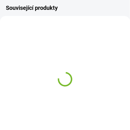
Související produkty
SKLADEM
SKLADEM
Pravý přední světlomet
Levé přední směrové
VW Passat B3 / 1988-
světlo VW Passat B3 /
1993
1988-1993
975 Kč
204 Kč
Do košíku
Do košíku