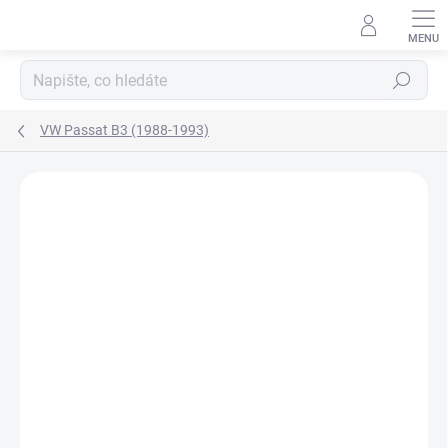
Přejít
na
obsah
Hledat
VW Passat B3 (1988-1993)
Neohodnoceno
Podrobnosti hodnocení
ZNAČKA:
AGB