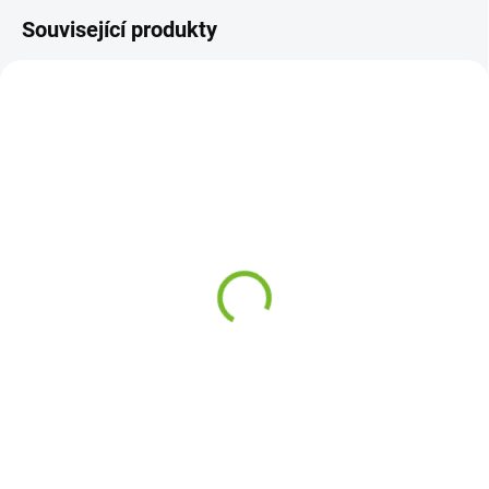
Související produkty
MOMENTÁLNĚ NEDOSTUPNÉ
SKLADEM
Maska chladiče VW Golf
Pravá zadní ochranná
3 / 1991-1998
lišta dveří VW Golf 3 /
1991-1998
478 Kč
1 083 Kč
Do košíku
Do košíku