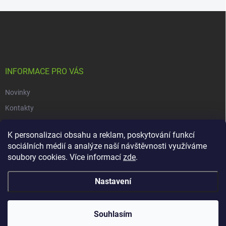
Z
á
p
a
t
í
INFORMACE PRO VÁS
Novinky
Kontakty
Obchodní podmínky
K personalizaci obsahu a reklam, poskytování funkcí
Podmínky ochrany osobních údajů
sociálních médií a analýze naší návštěvnosti využíváme
soubory cookies. Více informací
zde
.
Copyright 2026
dacars.cz
. Všechna práva vyhrazena.
Upravit nastavení
Nastavení
cookies
Vytvořil Shoptet
Souhlasím