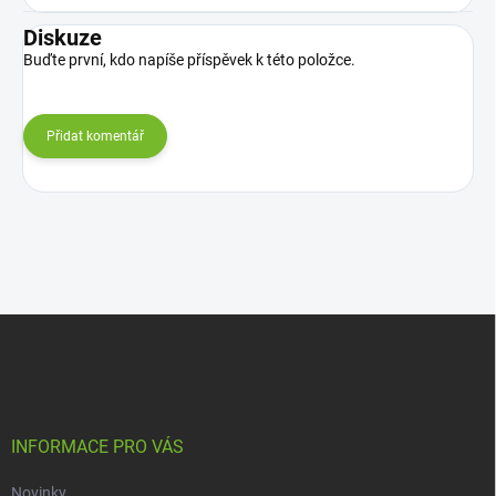
Diskuze
Buďte první, kdo napíše příspěvek k této položce.
Přidat komentář
Z
á
p
a
t
í
INFORMACE PRO VÁS
Novinky