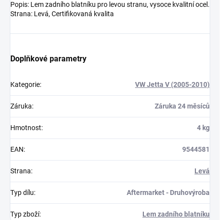
Popis: Lem zadního blatníku pro levou stranu, vysoce kvalitní ocel.
Strana: Levá, Certifikovaná kvalita
Doplňkové parametry
Kategorie
:
VW Jetta V (2005-2010)
Záruka
:
Záruka 24 měsíců
Hmotnost
:
4 kg
EAN
:
9544581
Strana
:
Levá
Typ dílu
:
Aftermarket - Druhovýroba
Typ zboží
:
Lem zadního blatníku