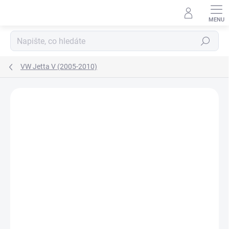
Přejít
na
obsah
Hledat
VW Jetta V (2005-2010)
Neohodnoceno
Podrobnosti hodnocení