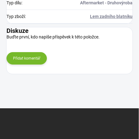
Typ dílu
:
Aftermarket - Druhovýroba
Typ zboží
:
Lem zadního blatníku
Diskuze
Buďte první, kdo napíše příspěvek k této položce.
Přidat komentář
Z
á
p
a
t