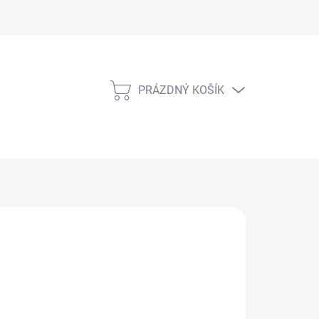
PRÁZDNÝ KOŠÍK
NÁKUPNÍ
KOŠÍK