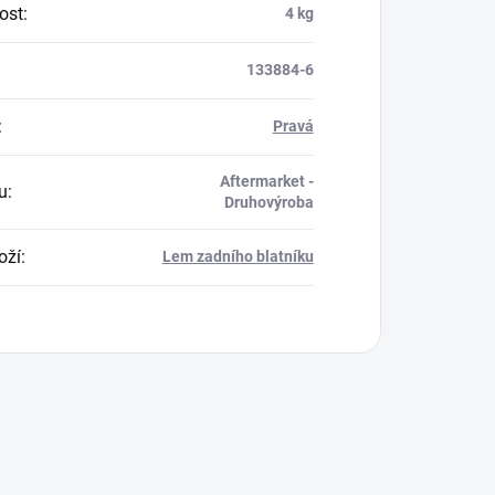
ost
:
4 kg
133884-6
:
Pravá
Aftermarket -
u
:
Druhovýroba
oží
:
Lem zadního blatníku