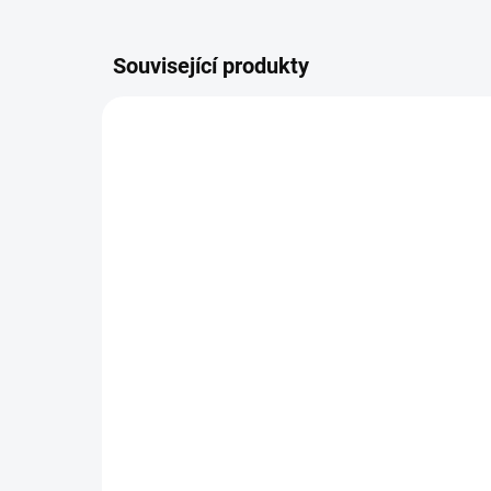
Související produkty
133988-V
SKLADEM
Pravé zadní světlo Audi
Op
A6 C6 / 2004-2010
Au
Pra
5 049 Kč
71
Do košíku