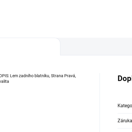
Do košíku
Do košíku
OPIS: Lem zadního blatníku, Strana Pravá,
Dop
valita
Katego
Záruk