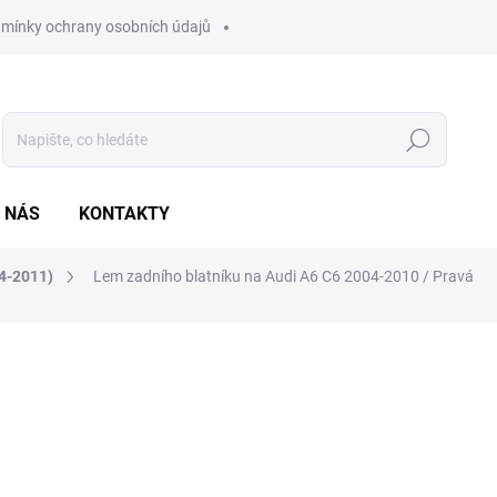
mínky ochrany osobních údajů
Hledat
 NÁS
KONTAKTY
4-2011)
Lem zadního blatníku na Audi A6 C6 2004-2010 / Pravá
ocení
1 890 Kč
1 561,98 Kč bez DPH
Měrná
SKLADEM