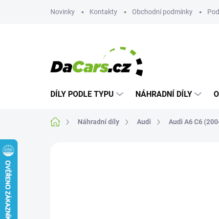
Přejít
Novinky
Kontakty
Obchodní podmínky
Pod
na
obsah
DÍLY PODLE TYPU
NÁHRADNÍ DÍLY
O
Domů
Náhradní díly
Audi
Audi A6 C6 (200
Neohodnoceno
Podrobnosti hodn