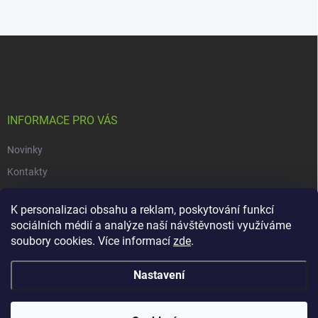
Z
á
p
a
t
í
INFORMACE PRO VÁS
Novinky
Kontakty
Obchodní podmínky
K personalizaci obsahu a reklam, poskytování funkcí
Podmínky ochrany osobních údajů
sociálních médií a analýze naší návštěvnosti využíváme
soubory cookies. Více informací
zde
.
Copyright 2026
dacars.cz
. Všechna práva vyhrazena.
Upravit nastavení
Nastavení
cookies
Vytvořil Shoptet