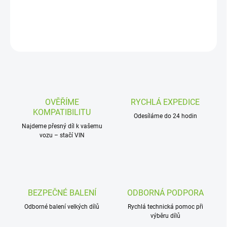
DETAILNÍ INFORMACE
ZEPTAT SE
OVĚŘÍME
RYCHLÁ EXPEDICE
KOMPATIBILITU
Odesíláme do 24 hodin
Najdeme přesný díl k vašemu
vozu – stačí VIN
BEZPEČNÉ BALENÍ
ODBORNÁ PODPORA
Odborné balení velkých dílů
Rychlá technická pomoc při
výběru dílů