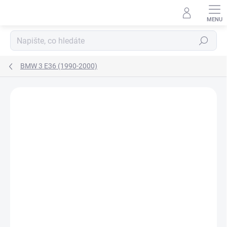
Přejít
na
obsah
Hledat
BMW 3 E36 (1990-2000)
Neohodnoceno
Podrobnosti hodnocení
ZNAČKA:
KLOKKERHOLM