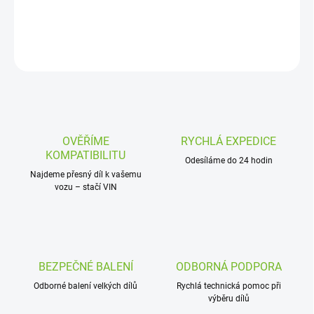
DETAILNÍ INFORMACE
ZEPTAT SE
OVĚŘÍME
RYCHLÁ EXPEDICE
KOMPATIBILITU
Odesíláme do 24 hodin
Najdeme přesný díl k vašemu
vozu – stačí VIN
BEZPEČNÉ BALENÍ
ODBORNÁ PODPORA
Odborné balení velkých dílů
Rychlá technická pomoc při
výběru dílů