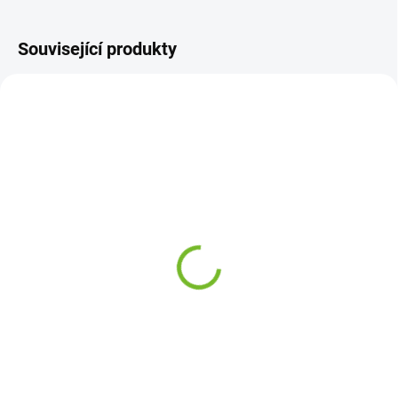
Související produkty
SKLADEM
Lem zadního blatníku na
BMW E36 3 Cabrio 1990-
2000 / Pravá / COUPE
1 820 Kč
Do košíku