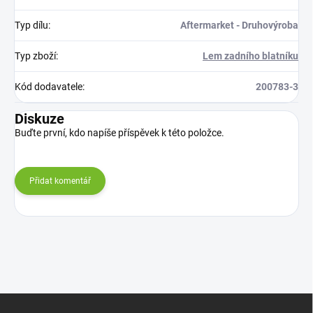
Typ dílu
:
Aftermarket - Druhovýroba
Typ zboží
:
Lem zadního blatníku
Kód dodavatele
:
200783-3
Diskuze
Buďte první, kdo napíše příspěvek k této položce.
Přidat komentář
Z