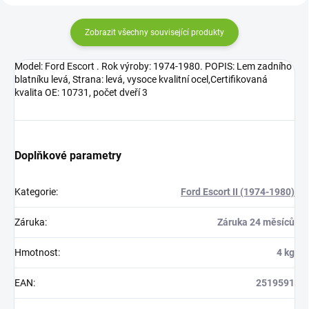
Zobrazit všechny související produkty
Model: Ford Escort . Rok výroby: 1974-1980. POPIS: Lem zadního
blatníku levá, Strana: levá, vysoce kvalitní ocel,Certifikovaná
kvalita OE: 10731, počet dveří 3
Doplňkové parametry
Kategorie
:
Ford Escort II (1974-1980)
Záruka
:
Záruka 24 měsíců
Hmotnost
:
4 kg
EAN
:
2519591