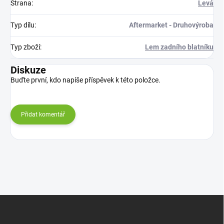
Strana
:
Levá
Typ dílu
:
Aftermarket - Druhovýroba
Typ zboží
:
Lem zadního blatníku
Diskuze
Buďte první, kdo napíše příspěvek k této položce.
Přidat komentář
Z
á
p