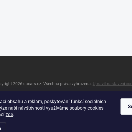
pyright 2026
dacars.cz
. Všechna práva vyhrazena.
Upravit nastavení co
aci obsahu a reklam, poskytování funkcí sociálních
S
lýze naší návštěvnosti využíváme soubory cookies.
ací
zde
.
í