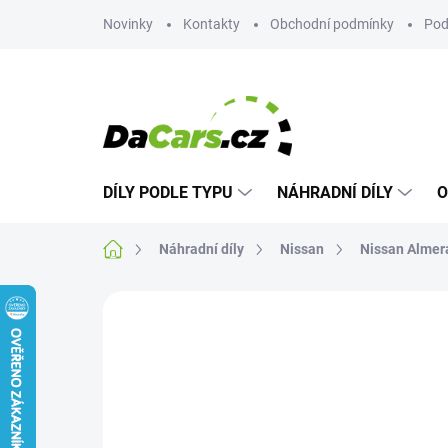
Přejít
Novinky
Kontakty
Obchodní podmínky
Pod
na
obsah
DÍLY PODLE TYPU
NÁHRADNÍ DÍLY
O
Domů
Náhradní díly
Nissan
Nissan Almer
Neohodnoceno
Podrobnosti hodn