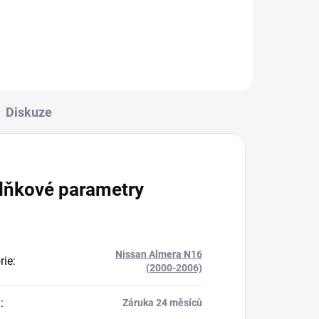
Do košíku
Diskuze
lňkové parametry
Nissan Almera N16
rie
:
(2000-2006)
a
:
Záruka 24 měsíců