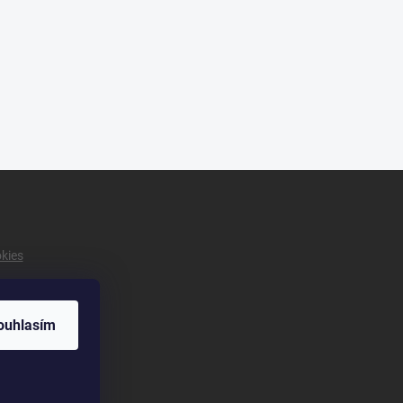
okies
ouhlasím