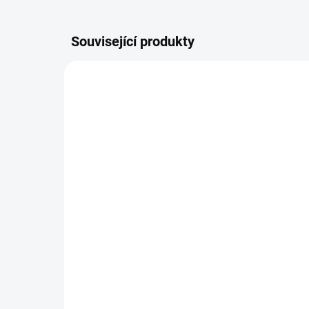
Související produkty
PROD00964
NA DOTAZ
Opravný plech prahu na
Le
Nissan Almera 1999-
Ni
2007 / Pravá
20
1 210 Kč
89