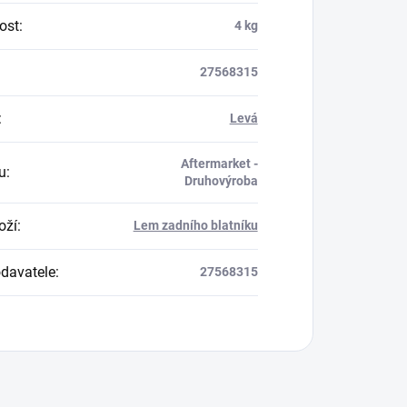
ost
:
4 kg
27568315
:
Levá
Aftermarket -
u
:
Druhovýroba
oží
:
Lem zadního blatníku
davatele
:
27568315