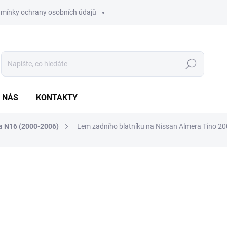
mínky ochrany osobních údajů
Hledat
 NÁS
KONTAKTY
a N16 (2000-2006)
Lem zadního blatníku na Nissan Almera Tino 20
ocení
ZNAČKA:
AGB
890 Kč
735,54 Kč bez DPH
Měrná
SKLADEM