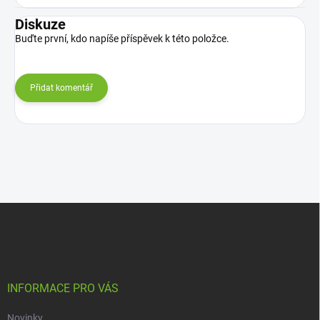
Diskuze
Buďte první, kdo napíše příspěvek k této položce.
Přidat komentář
Z
á
p
a
t
í
INFORMACE PRO VÁS
Novinky