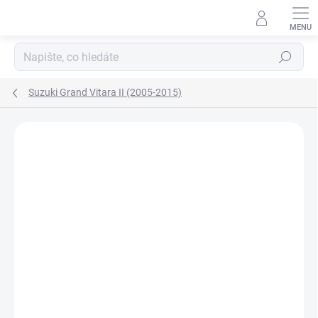
Přejít
na
obsah
Hledat
Suzuki Grand Vitara II (2005-2015)
Neohodnoceno
Podrobnosti hodnocení