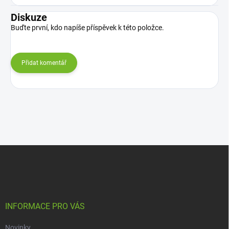
Diskuze
Buďte první, kdo napíše příspěvek k této položce.
Přidat komentář
Z
á
p
a
t
í
INFORMACE PRO VÁS
Novinky