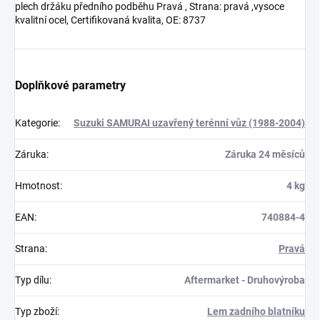
plech držáku předního podběhu Pravá , Strana: pravá ,vysoce
kvalitní ocel, Certifikovaná kvalita, OE: 8737
Doplňkové parametry
Kategorie
:
Suzuki SAMURAI uzavřený terénní vůz (1988-2004)
Záruka
:
Záruka 24 měsíců
Hmotnost
:
4 kg
EAN
:
740884-4
Strana
:
Pravá
Typ dílu
:
Aftermarket - Druhovýroba
Typ zboží
:
Lem zadního blatníku