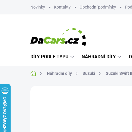
Přejít
Novinky
Kontakty
Obchodní podmínky
Pod
na
obsah
DÍLY PODLE TYPU
NÁHRADNÍ DÍLY
O
Domů
Náhradní díly
Suzuki
Suzuki Swift I
Neohodnoceno
Podrobnosti hodn