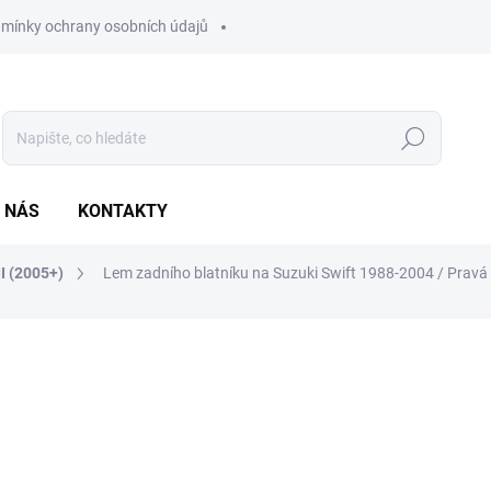
mínky ochrany osobních údajů
Hledat
 NÁS
KONTAKTY
II (2005+)
Lem zadního blatníku na Suzuki Swift 1988-2004 / Prav
ocení
1 690 Kč
1 396,69 Kč bez DPH
Měrná
SKLADEM