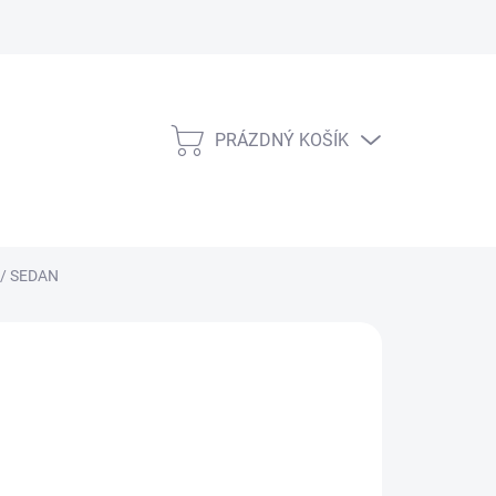
PRÁZDNÝ KOŠÍK
NÁKUPNÍ
KOŠÍK
á / SEDAN