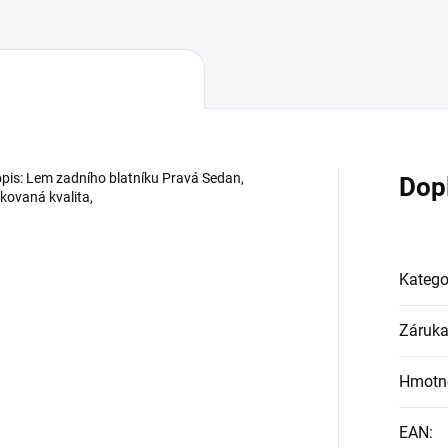
pis: Lem zadního blatníku Pravá Sedan,
Dop
ikovaná kvalita,
Katego
Záruk
Hmotn
EAN
: