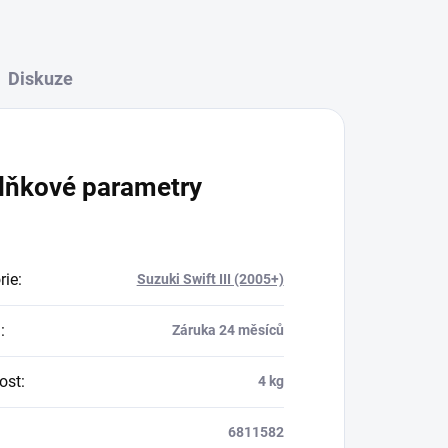
Diskuze
lňkové parametry
rie
:
Suzuki Swift III (2005+)
a
:
Záruka 24 měsíců
ost
:
4 kg
6811582