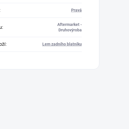
:
Pravá
Aftermarket -
u
:
Druhovýroba
oží
:
Lem zadního blatníku