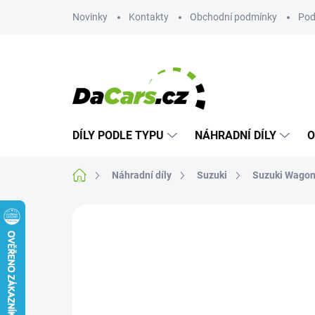
Přejít
Novinky
Kontakty
Obchodní podmínky
Pod
na
obsah
DÍLY PODLE TYPU
NÁHRADNÍ DÍLY
O
Domů
Náhradní díly
Suzuki
Suzuki Wagon
Neohodnoceno
Podrobnosti hodn