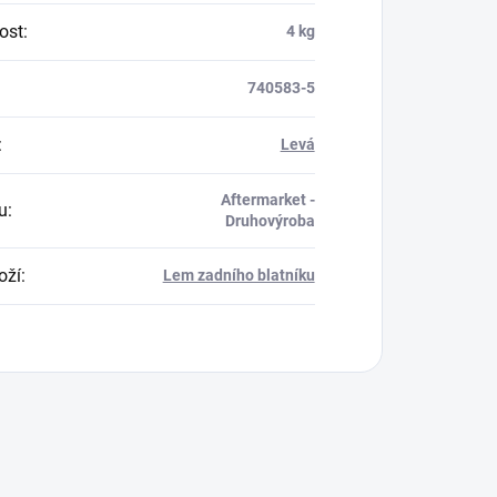
ost
:
4 kg
740583-5
:
Levá
Aftermarket -
u
:
Druhovýroba
oží
:
Lem zadního blatníku