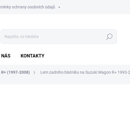
mínky ochrany osobních údajů
Hledat
 NÁS
KONTAKTY
 R+ (1997-2008)
Lem zadního blatníku na Suzuki Wagon R+ 1993-2
ocení
1 690 Kč
1 396,69 Kč bez DPH
Měrná
SKLADEM