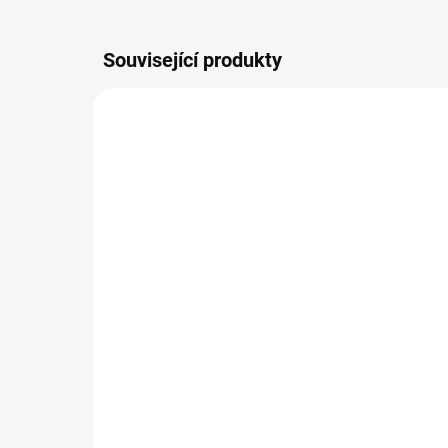
Související produkty
6402427ALK
SKLADEM
Pravé sklo zrcátka
Le
Suzuki Wagon R+ / 2000-
Su
2008
20
142 Kč
1 