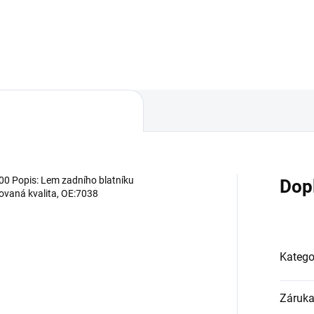
Do košíku
Do košíku
0 Popis: Lem zadního blatníku
Dop
ikovaná kvalita, OE:7038
Katego
Záruk