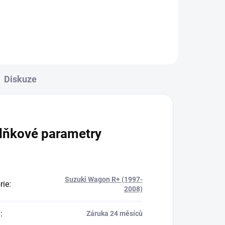
Do košíku
Diskuze
lňkové parametry
Suzuki Wagon R+ (1997-
rie
:
2008)
a
:
Záruka 24 měsíců