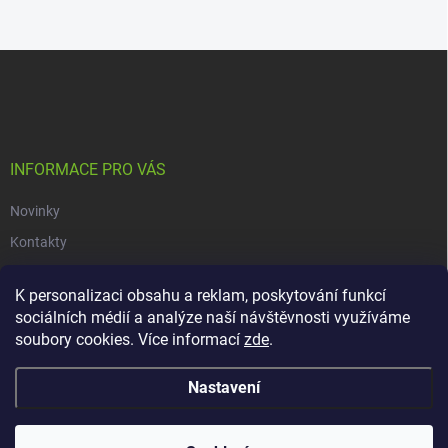
Z
á
p
a
t
í
INFORMACE PRO VÁS
Novinky
Kontakty
Obchodní podmínky
K personalizaci obsahu a reklam, poskytování funkcí
Podmínky ochrany osobních údajů
sociálních médií a analýze naší návštěvnosti využíváme
soubory cookies. Více informací
zde
.
Copyright 2026
dacars.cz
. Všechna práva vyhrazena.
Upravit nastavení
Nastavení
cookies
Vytvořil Shoptet