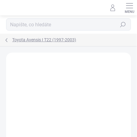
Přejít
na
obsah
Hledat
Toyota Avensis I T22 (1997-2003)
Neohodnoceno
Podrobnosti hodnocení
ZNAČKA:
KLOKKERHOLM