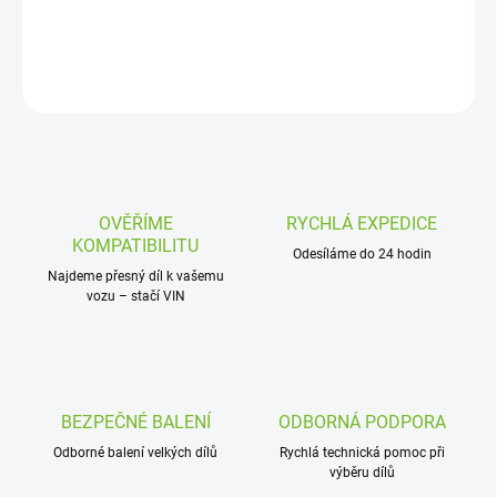
DETAILNÍ INFORMACE
ZEPTAT SE
OVĚŘÍME
RYCHLÁ EXPEDICE
KOMPATIBILITU
Odesíláme do 24 hodin
Najdeme přesný díl k vašemu
vozu – stačí VIN
BEZPEČNÉ BALENÍ
ODBORNÁ PODPORA
Odborné balení velkých dílů
Rychlá technická pomoc při
výběru dílů