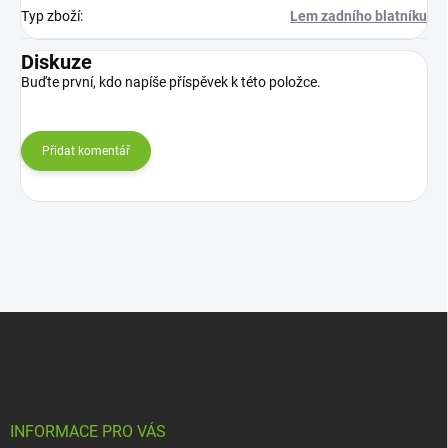
Typ zboží
:
Lem zadního blatníku
Diskuze
Buďte první, kdo napíše příspěvek k této položce.
Přidat komentář
Z
á
p
a
t
í
INFORMACE PRO VÁS