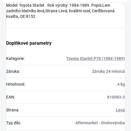
Model: Toyota Starlet . Rok výroby: 1984-1989. Popis:Lem
zadního blatníku levá,Strana Levá, kvalitní ocel, Cerifikovaná
kvalita, OE:8152
Doplňkové parametry
Kategorie
:
Toyota Starlet P70 (1984-1989)
Záruka
:
Záruka 24 měsíců
Hmotnost
:
4 kg
EAN
:
810083-3
Strana
:
Levá
Typ dílu
:
Aftermarket - Druhovýroba