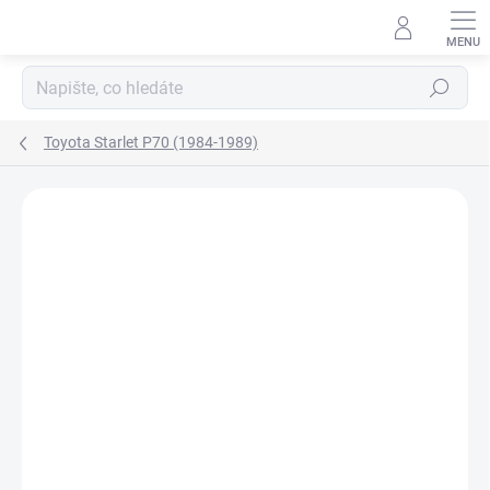
Přejít
na
obsah
Hledat
Toyota Starlet P70 (1984-1989)
Neohodnoceno
Podrobnosti hodnocení