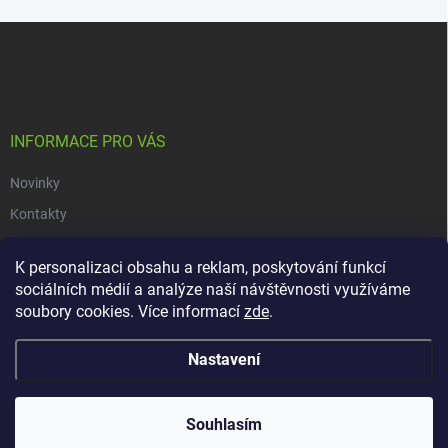
Z
á
p
a
t
í
INFORMACE PRO VÁS
Novinky
Kontakty
Obchodní podmínky
K personalizaci obsahu a reklam, poskytování funkcí
Podmínky ochrany osobních údajů
sociálních médií a analýze naší návštěvnosti využíváme
soubory cookies. Více informací
zde
.
Copyright 2026
dacars.cz
. Všechna práva vyhrazena.
Upravit nastavení
Nastavení
cookies
Vytvořil Shoptet
Souhlasím