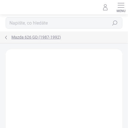
Přejít
na
obsah
Hledat
Mazda 626 GD (1987-1992)
Neohodnoceno
Podrobnosti hodnocení
ZNAČKA:
KLOKKERHOLM