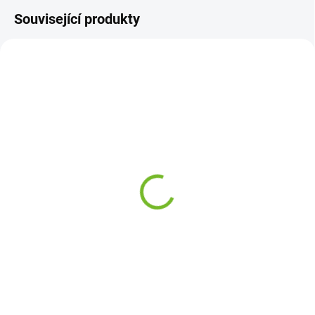
Související produkty
SKLADEM
SKLADEM
Pravý přední světlomet
Lem zadního blatníku /
Mazda 626 / 1988-1992
Levá Mazda 626 1988-
1992
1 895 Kč
1 243 Kč
Do košíku
Do košíku