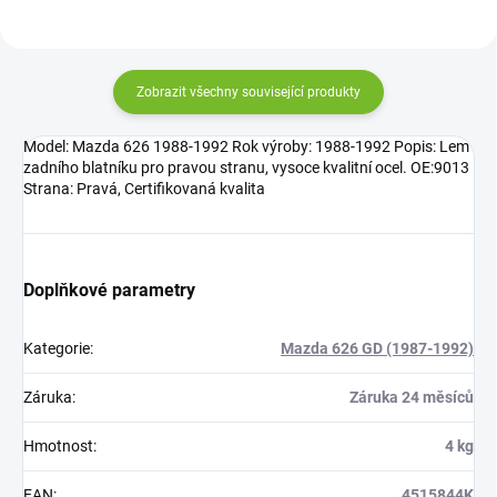
Zobrazit všechny související produkty
Model: Mazda 626 1988-1992 Rok výroby: 1988-1992 Popis: Lem
zadního blatníku pro pravou stranu, vysoce kvalitní ocel. OE:9013
Strana: Pravá, Certifikovaná kvalita
Doplňkové parametry
Kategorie
:
Mazda 626 GD (1987-1992)
Záruka
:
Záruka 24 měsíců
Hmotnost
:
4 kg
EAN
:
4515844K