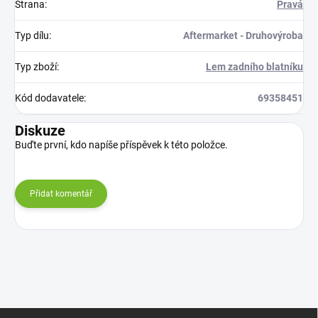
Strana
:
Pravá
Typ dílu
:
Aftermarket - Druhovýroba
Typ zboží
:
Lem zadního blatníku
Kód dodavatele
:
69358451
Diskuze
Buďte první, kdo napíše příspěvek k této položce.
Přidat komentář
Z