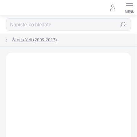
Přejít
na
obsah
Hledat
Škoda Yeti (2009-2017)
Neohodnoceno
Podrobnosti hodnocení