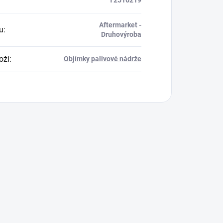
T2516219
Aftermarket -
u
:
Druhovýroba
oží
:
Objímky palivové nádrže