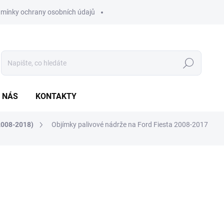
mínky ochrany osobních údajů
Hledat
 NÁS
KONTAKTY
(2008-2018)
Objímky palivové nádrže na Ford Fiesta 2008-2017
ocení
1 250 Kč
1 033,06 Kč bez DPH
Měrná
SKLADEM