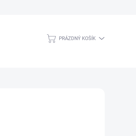
PRÁZDNÝ KOŠÍK
NÁKUPNÍ
KOŠÍK