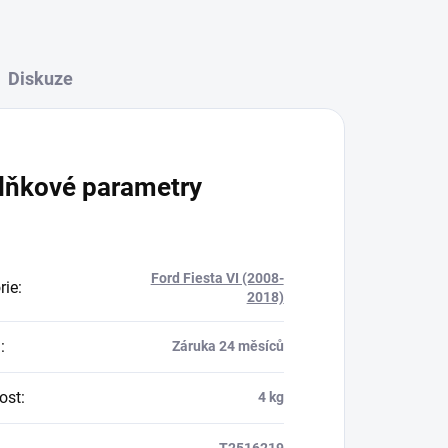
Diskuze
lňkové parametry
Ford Fiesta VI (2008-
rie
:
2018)
a
:
Záruka 24 měsíců
ost
:
4 kg