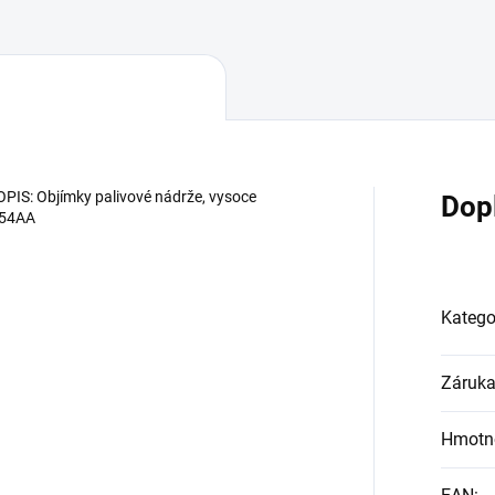
OPIS: Objímky palivové nádrže, vysoce
Dop
9054AA
Katego
Záruk
Hmotn