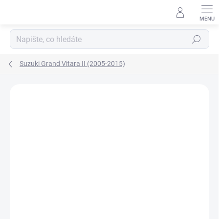
Přejít
na
obsah
Hledat
Suzuki Grand Vitara II (2005-2015)
Neohodnoceno
Podrobnosti hodnocení