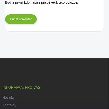
Buďte první, kdo napíše příspěvek k této položce.
Přidat komentář
Z
á
p
a
t
í
INFORMACE PRO VÁS
Novinky
Kontakty