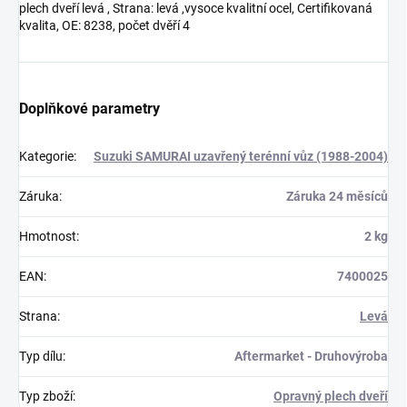
plech dveří levá , Strana: levá ,vysoce kvalitní ocel, Certifikovaná
kvalita, OE: 8238, počet dvěří 4
Doplňkové parametry
Kategorie
:
Suzuki SAMURAI uzavřený terénní vůz (1988-2004)
Záruka
:
Záruka 24 měsíců
Hmotnost
:
2 kg
EAN
:
7400025
Strana
:
Levá
Typ dílu
:
Aftermarket - Druhovýroba
Typ zboží
:
Opravný plech dveří