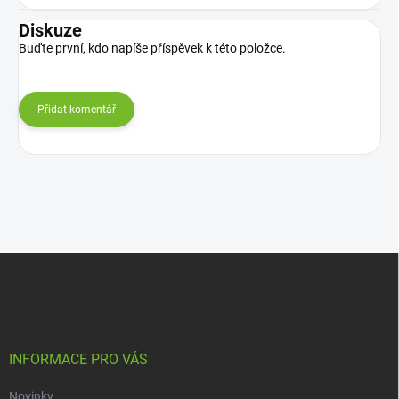
Diskuze
Buďte první, kdo napíše příspěvek k této položce.
Přidat komentář
Z
á
p
a
t
í
INFORMACE PRO VÁS
Novinky