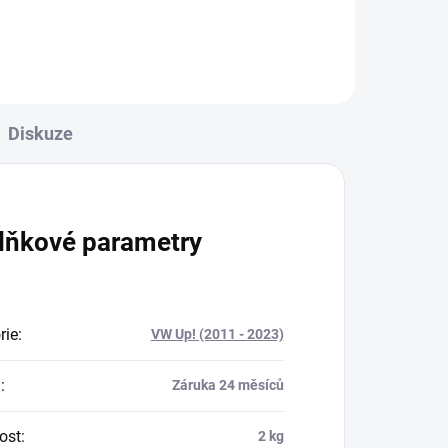
Diskuze
lňkové parametry
rie
:
VW Up! (2011 - 2023)
a
:
Záruka 24 měsíců
ost
:
2 kg