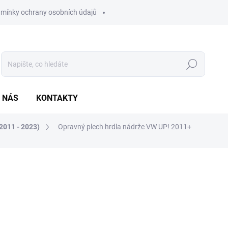
mínky ochrany osobních údajů
Hledat
 NÁS
KONTAKTY
2011 - 2023)
Opravný plech hrdla nádrže VW UP! 2011+
ocení
590 Kč
487,60 Kč bez DPH
Měrná
NA DOTAZ