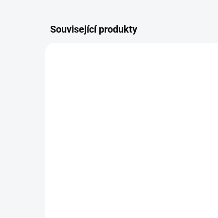
Související produkty
69A104-5
SKLADEM
Levý přední držák VW UP!
Pr
/ 2011-2023
VW
239 Kč
1 
Do košíku