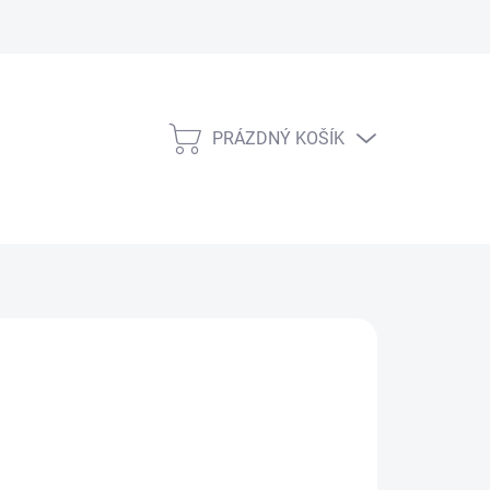
PRÁZDNÝ KOŠÍK
NÁKUPNÍ
KOŠÍK