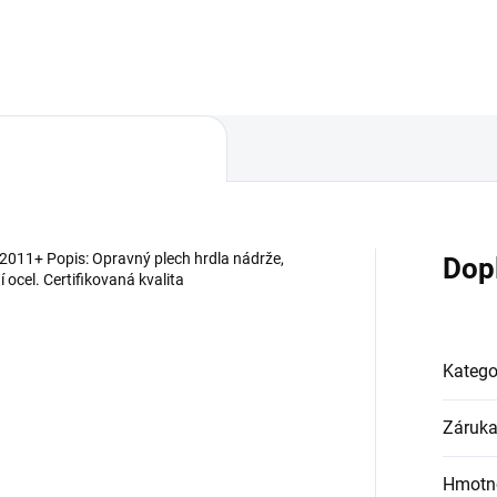
11+ Popis: Opravný plech hrdla nádrže,
Dop
 ocel. Certifikovaná kvalita
Katego
Záruk
Hmotn