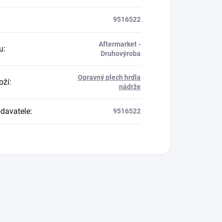
9516522
Aftermarket -
u
:
Druhovýroba
Opravný plech hrdla
oží
:
nádrže
davatele
:
9516522