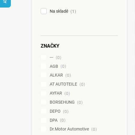
n
í
Na skladě
1
p
a
n
e
l
ZNAČKY
---
0
AGB
0
ALKAR
0
AT AUTOTEILE
0
AYFAR
0
BORSEHUNG
0
DEPO
0
DPA
0
Dr.Motor Automotive
0