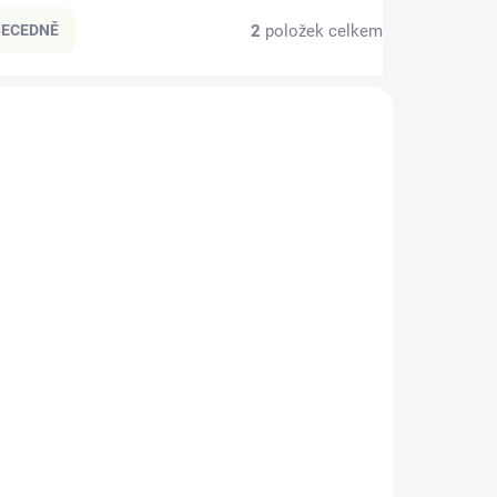
2
položek celkem
BECEDNĚ
D00660
KLADEM
dlahy
i
á