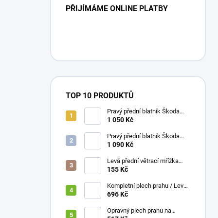
PŘIJÍMÁME ONLINE PLATBY
TOP 10 PRODUKTŮ
Pravý přední blatník Škoda
Fabia 1 / 00-07
1 050 Kč
Pravý přední blatník Škoda
Octavia 1 / 98-10
1 090 Kč
Levá přední větrací mřížka
nárazníku Škoda Octavia I /
155 Kč
1996-2010
Kompletní plech prahu / Levá
ŠKODA Felicia 94-01
696 Kč
Opravný plech prahu na