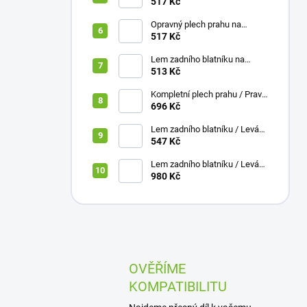
Nissan X-TRAIL 2001-2007 /
517 Kč
Levá
Opravný plech prahu na
Nissan X-TRAIL 2001-2007 /
517 Kč
Pravá
Lem zadního blatníku na
Nissan X-TRAIL 2001-2007 /
513 Kč
Levá
Kompletní plech prahu / Pravá
ŠKODA Felicia 94-01
696 Kč
Lem zadního blatníku / Levá
ŠKODA Felicia 94-01
547 Kč
Lem zadního blatníku / Levá
ŠKODA Yeti 2009+
980 Kč
OVĚŘÍME
KOMPATIBILITU