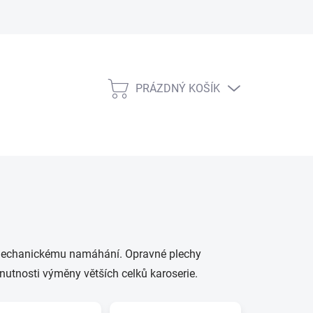
PRÁZDNÝ KOŠÍK
NÁKUPNÍ
KOŠÍK
 a mechanickému namáhání. Opravné plechy
utnosti výměny větších celků karoserie.