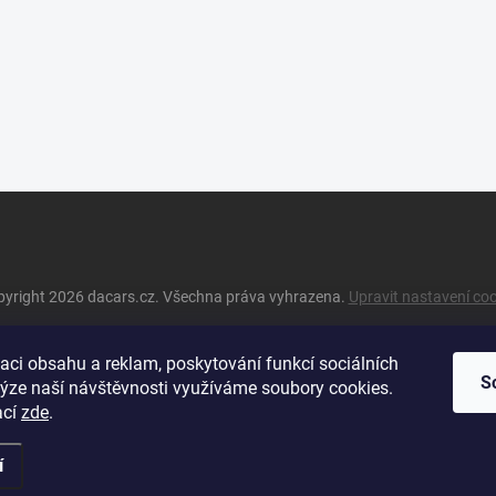
pyright 2026
dacars.cz
. Všechna práva vyhrazena.
Upravit nastavení co
aci obsahu a reklam, poskytování funkcí sociálních
S
lýze naší návštěvnosti využíváme soubory cookies.
ací
zde
.
í