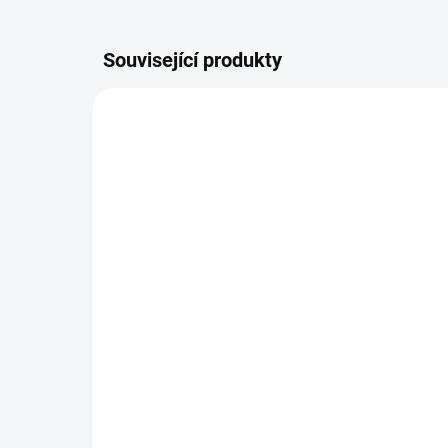
Související produkty
1327305E
SKLADEM
Pravý mlhový světlomet
Pr
Audi A6 C5 / 1997-2004
svě
20
1 007 Kč
12
Do košíku