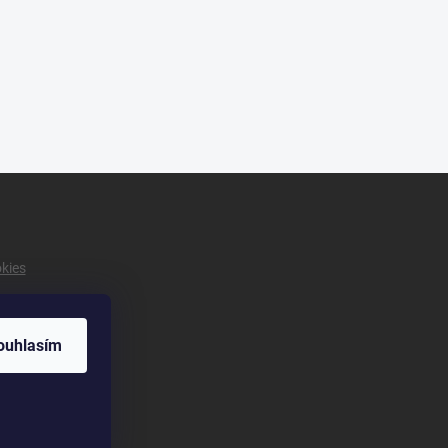
okies
ouhlasím