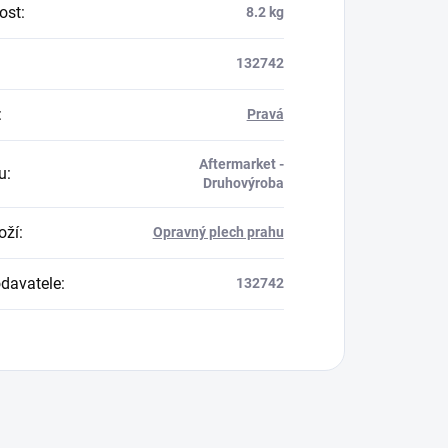
ost
:
8.2 kg
132742
:
Pravá
Aftermarket -
u
:
Druhovýroba
oží
:
Opravný plech prahu
davatele
:
132742