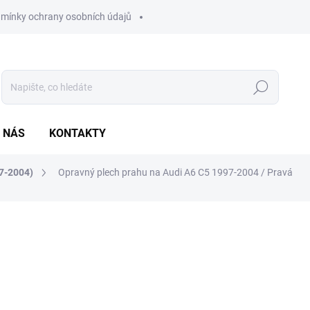
mínky ochrany osobních údajů
Hledat
 NÁS
KONTAKTY
7-2004)
Opravný plech prahu na Audi A6 C5 1997-2004 / Pravá
ocení
ZNAČKA:
AGB
1 790 Kč
1 479,34 Kč bez DPH
Měrná
SKLADEM