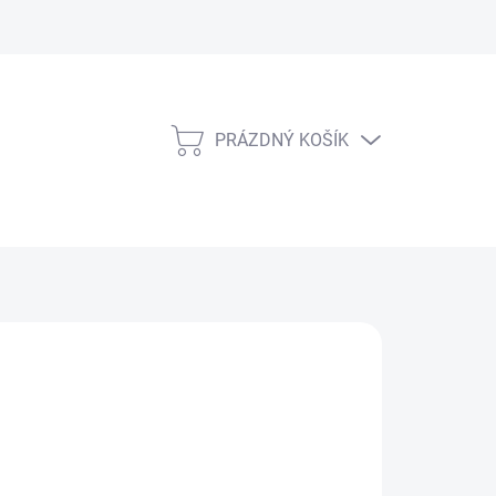
PRÁZDNÝ KOŠÍK
NÁKUPNÍ
KOŠÍK