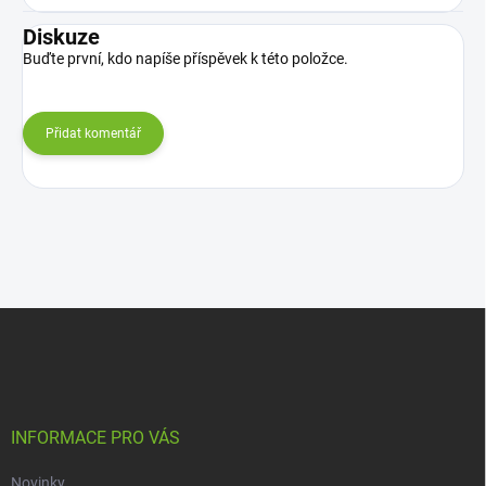
Diskuze
Buďte první, kdo napíše příspěvek k této položce.
Přidat komentář
Z
á
p
a
t
í
INFORMACE PRO VÁS
Novinky