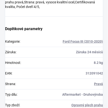
prahu pravá,Strana: pravá, vysoce kvalitní ocel,Certifikovaná
kvalita, Počet dveří 4/5,
Doplňkové parametry
Kategorie
:
Ford Focus III (2010-2020)
Záruka
:
Záruka 24 měsíců
Hmotnost
:
8.2 kg
EAN
:
312091042
Strana
:
Pravá
Typ dílu
:
Aftermarket - Druhovýroba
Typ zboží
:
Opravný plech prahu