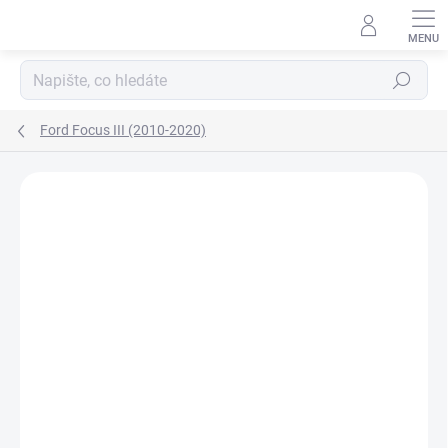
Přejít
na
obsah
Hledat
Ford Focus III (2010-2020)
Neohodnoceno
Podrobnosti hodnocení