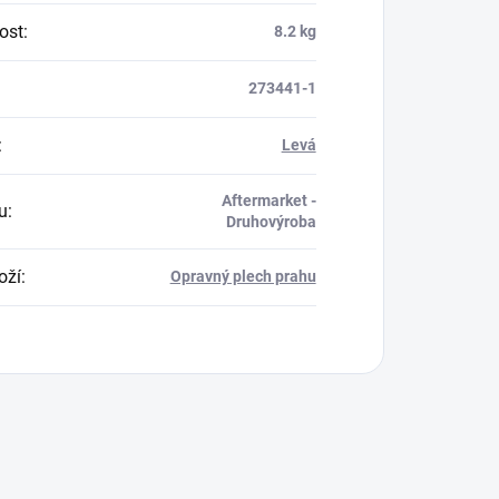
ost
:
8.2 kg
273441-1
:
Levá
Aftermarket -
u
:
Druhovýroba
oží
:
Opravný plech prahu