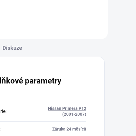
Do košíku
Diskuze
lňkové parametry
Nissan Primera P12
rie
:
(2001-2007)
a
:
Záruka 24 měsíců