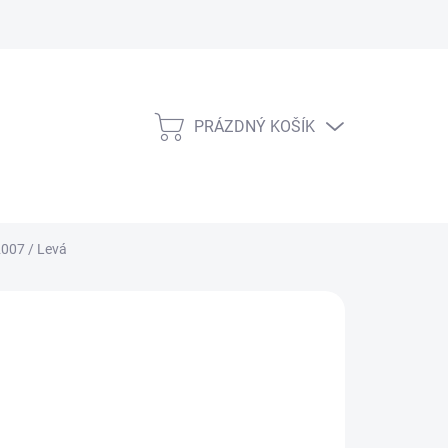
PRÁZDNÝ KOŠÍK
NÁKUPNÍ
KOŠÍK
2007 / Levá