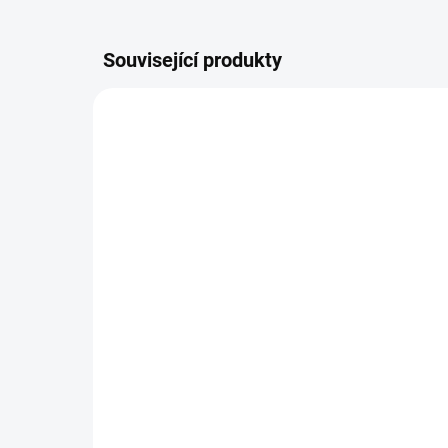
Související produkty
11-12745-01-2TYC
SKLADEM
Pravé zadní světlo Nissan
Pr
Primera / 2001-2007
Ni
20
3 243 Kč
2 
Do košíku