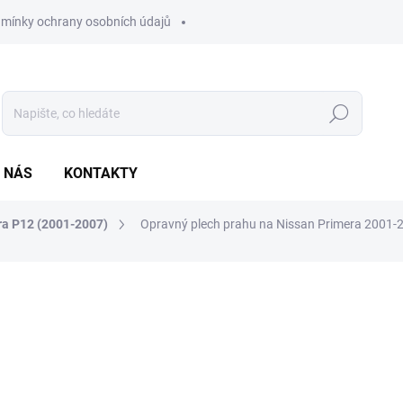
mínky ochrany osobních údajů
Hledat
 NÁS
KONTAKTY
ra P12 (2001-2007)
Opravný plech prahu na Nissan Primera 2001-
ocení
2 190 Kč
1 809,92 Kč bez DPH
Měrná
SKLADEM