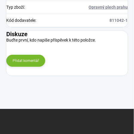
Typ zboží
:
Opravný plech prahu
Kód dodavatele
:
811042-1
Diskuze
Buďte první, kdo napíše příspěvek k této položce.
Přidat komentář
Z
á
p
a