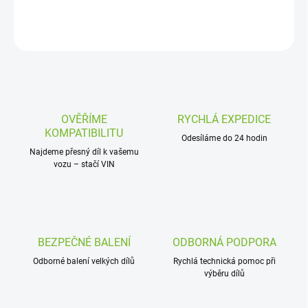
DETAILNÍ INFORMACE
ZEPTAT SE
OVĚŘÍME
RYCHLÁ EXPEDICE
KOMPATIBILITU
Odesíláme do 24 hodin
Najdeme přesný díl k vašemu
vozu – stačí VIN
BEZPEČNÉ BALENÍ
ODBORNÁ PODPORA
Odborné balení velkých dílů
Rychlá technická pomoc při
výběru dílů