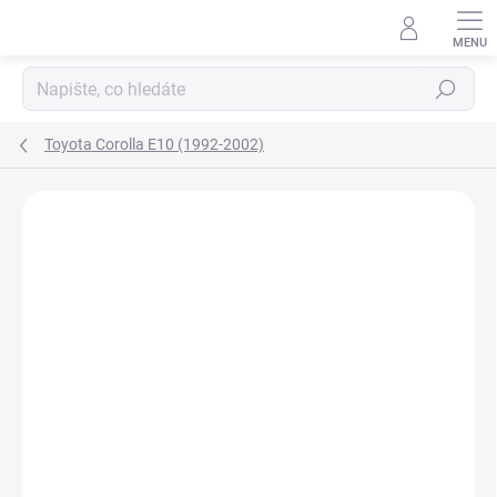
Přejít
na
obsah
Hledat
Toyota Corolla E10 (1992-2002)
Neohodnoceno
Podrobnosti hodnocení
ZNAČKA:
AGB