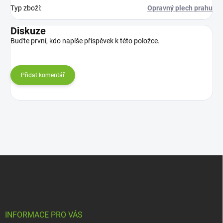
Typ zboží
:
Opravný plech prahu
Diskuze
Buďte první, kdo napíše příspěvek k této položce.
Přidat komentář
Z
á
p
a
t
í
INFORMACE PRO VÁS