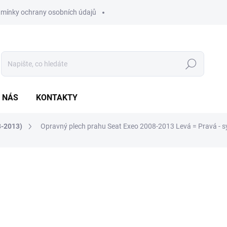
mínky ochrany osobních údajů
Hledat
 NÁS
KONTAKTY
8-2013)
Opravný plech prahu Seat Exeo 2008-2013 Levá = Pravá - s
ocení
890 Kč
735,54 Kč bez DPH
Měrná
SKLADEM