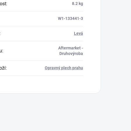
ost
:
8.2 kg
W1-133441-3
:
Levá
Aftermarket -
u
:
Druhovýroba
oží
:
Opravný plech prahu