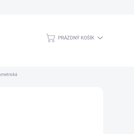
PRÁZDNÝ KOŠÍK
NÁKUPNÍ
KOŠÍK
ymetrická