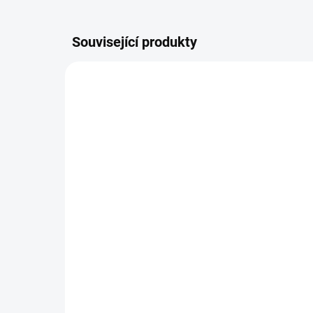
Související produkty
674010-V
SKLADEM
Pravý přední světlomet
Le
Seat Exeo / 2008-2013
svě
20
7 382 Kč
18
Do košíku