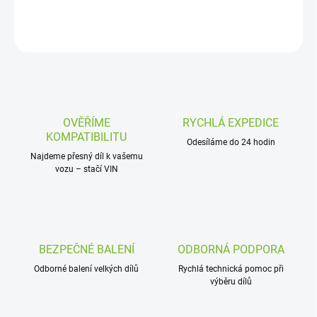
DETAILNÍ INFORMACE
ZEPTAT SE
OVĚŘÍME
RYCHLÁ EXPEDICE
KOMPATIBILITU
Odesíláme do 24 hodin
Najdeme přesný díl k vašemu
vozu – stačí VIN
BEZPEČNÉ BALENÍ
ODBORNÁ PODPORA
Odborné balení velkých dílů
Rychlá technická pomoc při
výběru dílů