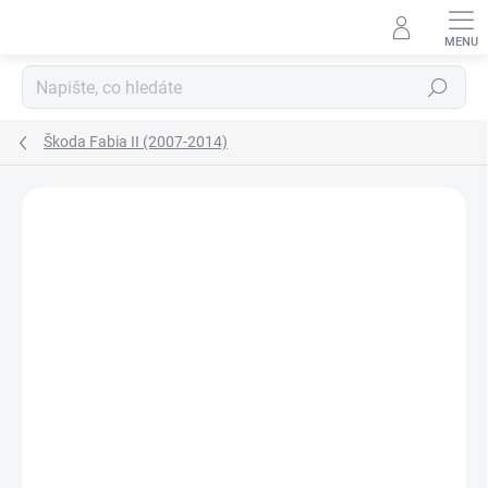
Přejít
na
obsah
Hledat
Škoda Fabia II (2007-2014)
Neohodnoceno
Podrobnosti hodnocení
ZNAČKA:
AGB