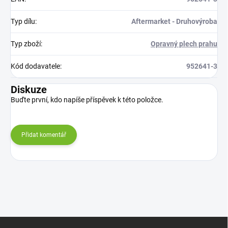
Typ dílu
:
Aftermarket - Druhovýroba
Typ zboží
:
Opravný plech prahu
Kód dodavatele
:
952641-3
Diskuze
Buďte první, kdo napíše příspěvek k této položce.
Přidat komentář
Z