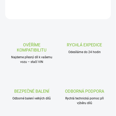
DETAILNÍ INFORMACE
ZEPTAT SE
OVĚŘÍME
RYCHLÁ EXPEDICE
KOMPATIBILITU
Odesíláme do 24 hodin
Najdeme přesný díl k vašemu
vozu – stačí VIN
BEZPEČNÉ BALENÍ
ODBORNÁ PODPORA
Odborné balení velkých dílů
Rychlá technická pomoc při
výběru dílů