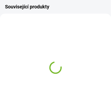
Související produkty
SKLADEM
SKLADEM
Levý přední světlomet
Pravé sklo zrcátka VW
VW Polo / 2001-2009
Polo / 2001-2009
2 553 Kč
139 Kč
Do košíku
Do košíku