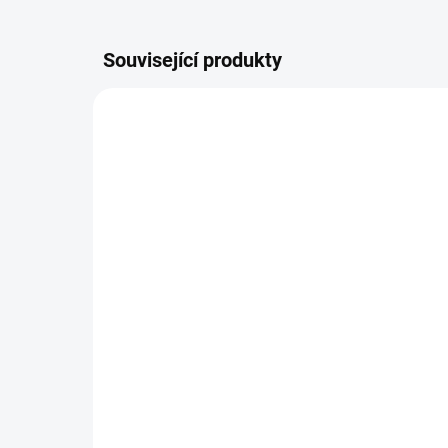
Související produkty
5894591VNW
SKLADEM
Levá přední větrací
Lev
mřížka nárazníku VW
mř
Golf 5 / 2003-2009
Gol
148 Kč
22