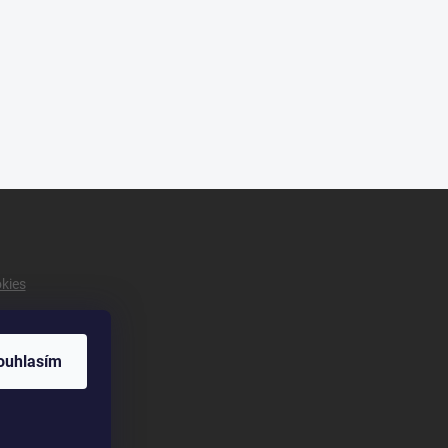
okies
ouhlasím