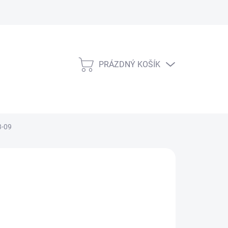
PRÁZDNÝ KOŠÍK
NÁKUPNÍ
KOŠÍK
3-09