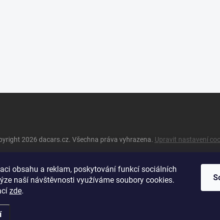
pyright 2026
dacars.cz
. Všechna práva vyhrazena.
Upravit nastavení co
aci obsahu a reklam, poskytování funkcí sociálních
S
lýze naší návštěvnosti využíváme soubory cookies.
ací
zde
.
í