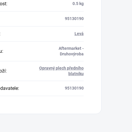
ost
:
0.5 kg
95130190
:
Levá
Aftermarket -
u
:
Druhovýroba
Opravný plech předního
oží
:
blatníku
davatele
:
95130190