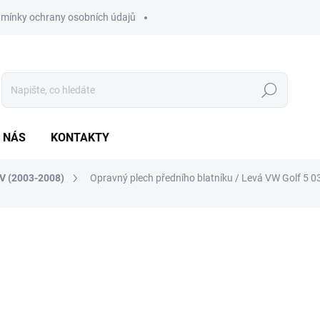
mínky ochrany osobních údajů
Hledat
 NÁS
KONTAKTY
 V (2003-2008)
Opravný plech předního blatníku / Levá VW Golf 5 0
ocení
790 Kč
652,89 Kč bez DPH
Měrná
NA DOTAZ