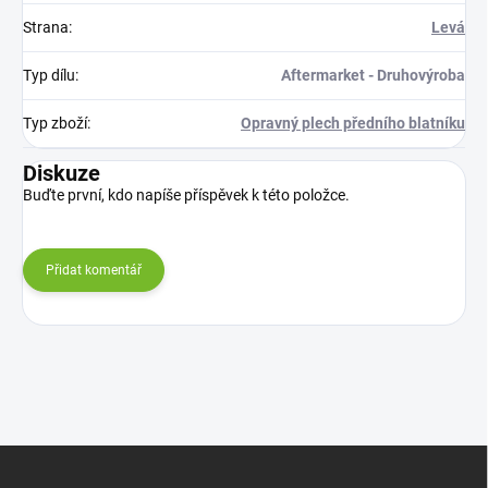
Strana
:
Levá
Typ dílu
:
Aftermarket - Druhovýroba
Typ zboží
:
Opravný plech předního blatníku
Diskuze
Buďte první, kdo napíše příspěvek k této položce.
Přidat komentář
Z
á