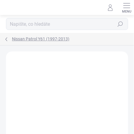
Přejít
na
obsah
Hledat
Nissan Patrol Y61 (1997-2013)
Neohodnoceno
Podrobnosti hodnocení