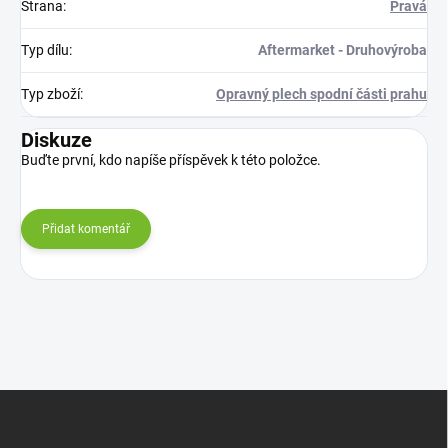
Strana
:
Pravá
Typ dílu
:
Aftermarket - Druhovýroba
Typ zboží
:
Opravný plech spodní části prahu
Diskuze
Buďte první, kdo napíše příspěvek k této položce.
Přidat komentář
Z
á
p