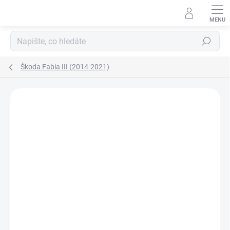
Přejít
na
obsah
Hledat
Škoda Fabia III (2014-2021)
Neohodnoceno
Podrobnosti hodnocení