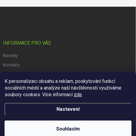
Z
á
p
a
t
í
INFORMACE PRO VÁS
Novinky
Kontakty
Obchodní podmínky
K personalizaci obsahu a reklam, poskytování funkcí
Podmínky ochrany osobních údajů
sociálních médií a analýze naší návštěvnosti využíváme
soubory cookies. Více informací
zde
.
Copyright 2026
dacars.cz
. Všechna práva vyhrazena.
Upravit
Nastavení
nastavení cookies
Vytvořil Shoptet
Souhlasím