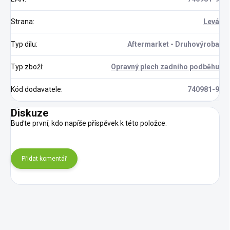
Strana
:
Levá
Typ dílu
:
Aftermarket - Druhovýroba
Typ zboží
:
Opravný plech zadního podběhu
Kód dodavatele
:
740981-9
Diskuze
Buďte první, kdo napíše příspěvek k této položce.
Přidat komentář