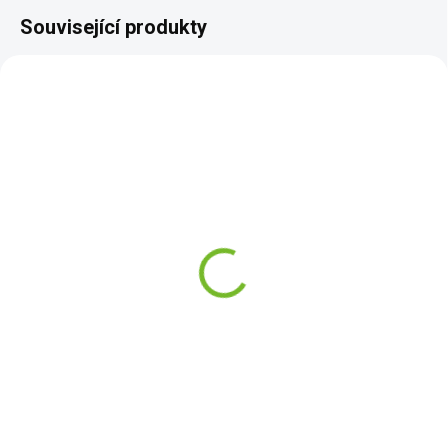
Související produkty
SKLADEM
SKLADEM
Lem zadního blatníku na
Kompletní práh na
Suzuki Jimny 1998-2018
Suzuki Jimny 1998-2018
/ Levá
/ Pravá
1 710 Kč
1 390 Kč
Do košíku
Do košíku