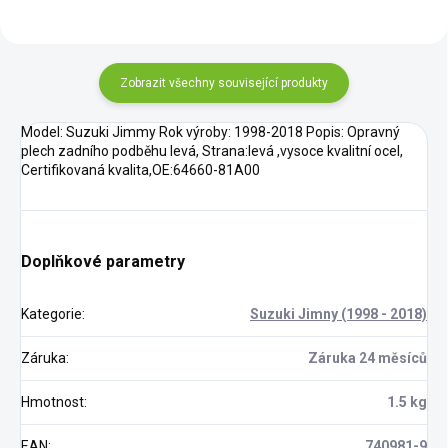
Zobrazit všechny související produkty
Model: Suzuki Jimmy Rok výroby: 1998-2018 Popis: Opravný
plech zadního podběhu levá, Strana:levá ,vysoce kvalitní ocel,
Certifikovaná kvalita,OE:64660-81A00
Doplňkové parametry
Kategorie
:
Suzuki Jimny (1998 - 2018)
Záruka
:
Záruka 24 měsíců
Hmotnost
:
1.5 kg
EAN
:
740981-9