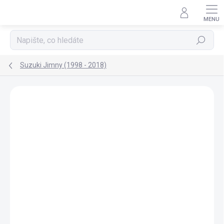
Přejít
na
obsah
Hledat
Suzuki Jimny (1998 - 2018)
Neohodnoceno
Podrobnosti hodnocení
ZNAČKA:
AGB