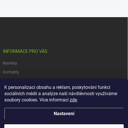
Z
á
p
a
t
í
INFORMACE PRO VÁS
Novinky
Kontakty
Obchodní podmínky
K personalizaci obsahu a reklam, poskytování funkcí
Podmínky ochrany osobních údajů
sociálních médií a analýze naší návštěvnosti využíváme
soubory cookies. Více informací
zde
.
Copyright 2026
dacars.cz
. Všechna práva vyhrazena.
Upravit nastavení
Nastavení
cookies
Vytvořil Shoptet