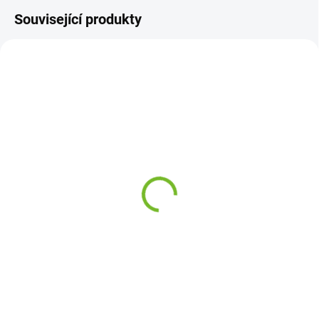
Související produkty
SKLADEM
SKLADEM
Levé zadní světlo VW
Levé zrcátko VW Golf 5 /
Golf 5 Plus / 2005-2009
2003-2009
1 739 Kč
1 269 Kč
Do košíku
Do košíku