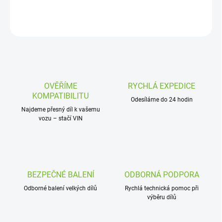
DETAILNÍ INFORMACE
ZEPTAT SE
OVĚŘÍME
RYCHLÁ EXPEDICE
KOMPATIBILITU
Odesíláme do 24 hodin
Najdeme přesný díl k vašemu
vozu – stačí VIN
BEZPEČNÉ BALENÍ
ODBORNÁ PODPORA
Odborné balení velkých dílů
Rychlá technická pomoc při
výběru dílů