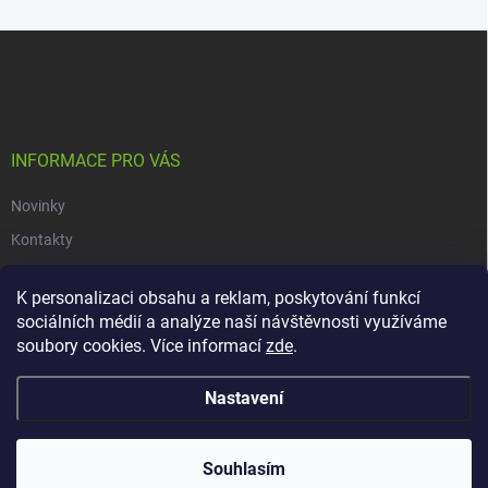
Z
á
p
a
t
í
INFORMACE PRO VÁS
Novinky
Kontakty
Obchodní podmínky
K personalizaci obsahu a reklam, poskytování funkcí
Podmínky ochrany osobních údajů
sociálních médií a analýze naší návštěvnosti využíváme
soubory cookies. Více informací
zde
.
Copyright 2026
dacars.cz
. Všechna práva vyhrazena.
Upravit nastavení
Nastavení
cookies
Vytvořil Shoptet
Souhlasím