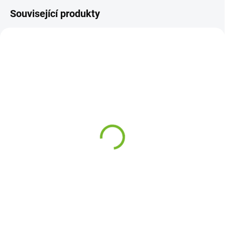
Související produkty
SKLADEM
SKLADEM
Levá zadní ochranná
Levé zadní světlo VW
lišta nárazníku VW Golf 4
Golf 4 / 1997-2006
/ 1997-2006
879 Kč
99 Kč
Do košíku
Do košíku