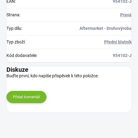
EAN
:
954102-J
Strana
:
Pravá
Typ dílu
:
Aftermarket - Druhovýroba
Typ zboží
:
Přední blatník
Kód dodavatele
:
954102-J
Diskuze
Buďte první, kdo napíše příspěvek k této položce.
Přidat komentář