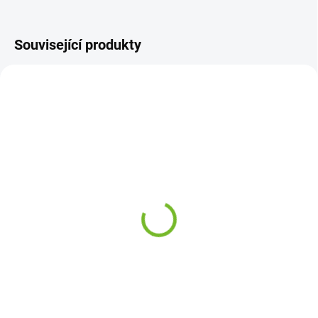
Související produkty
SKLADEM
SKLADEM
Pravé zadní světlo VW
Levý nástupní panel VW
Golf 5 / 2003-2009
Golf 5 / 2003-2009
555 Kč
883 Kč
Do košíku
Do košíku