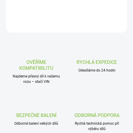
DETAILNÍ INFORMACE
ZEPTAT SE
OVĚŘÍME
RYCHLÁ EXPEDICE
KOMPATIBILITU
Odesíláme do 24 hodin
Najdeme přesný díl k vašemu
vozu – stačí VIN
BEZPEČNÉ BALENÍ
ODBORNÁ PODPORA
Odborné balení velkých dílů
Rychlá technická pomoc při
výběru dílů