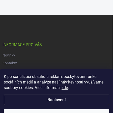
Z
á
p
a
t
í
INFORMACE PRO VÁS
Novinky
Kontakty
Obchodní podmínky
K personalizaci obsahu a reklam, poskytování funkcí
Podmínky ochrany osobních údajů
sociálních médií a analýze naší návštěvnosti využíváme
soubory cookies. Více informací
zde
.
Copyright 2026
dacars.cz
. Všechna práva vyhrazena.
Upravit nastavení
Nastavení
cookies
Vytvořil Shoptet